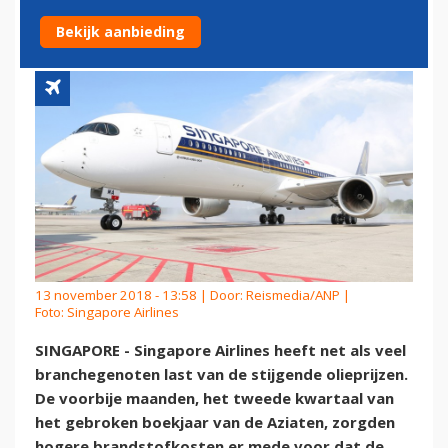
BRANDSTOFPRIJZEN
Bekijk aanbieding
13 november 2018 - 13:58 | Door:
Reismedia/ANP
|
Foto: Singapore Airlines
SINGAPORE - Singapore Airlines heeft net als veel
branchegenoten last van de stijgende olieprijzen.
De voorbije maanden, het tweede kwartaal van
het gebroken boekjaar van de Aziaten, zorgden
hogere brandstofkosten er mede voor dat de