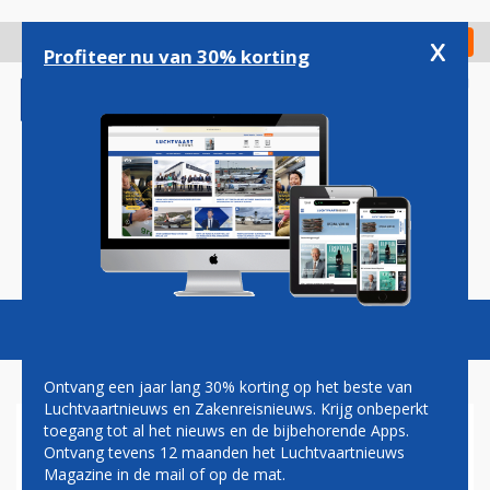
Overslaan
en
x
Digitaal Magazine
Registreer
Check in
naar
Profiteer nu van 30% korting
de
inhoud
gaan
Magazine
Podcasts
Vacatures
Toggl
naviga
Ontvang een jaar lang 30% korting op het beste van
Luchtvaartnieuws en Zakenreisnieuws. Krijg onbeperkt
toegang tot al het nieuws en de bijbehorende Apps.
OOK SINGAPORE AIRLINES
Ontvang tevens 12 maanden het Luchtvaartnieuws
HEEFT LAST VAN HOGE
Magazine in de mail of op de mat.