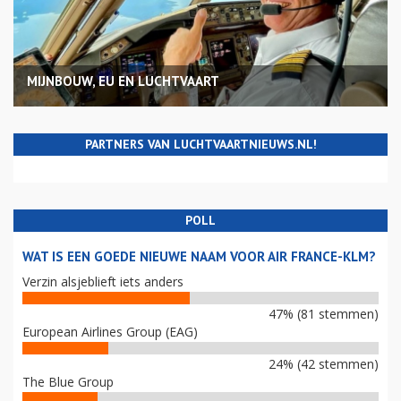
MIJNBOUW, EU EN LUCHTVAART
PARTNERS VAN LUCHTVAARTNIEUWS.NL!
POLL
WAT IS EEN GOEDE NIEUWE NAAM VOOR AIR FRANCE-KLM?
Verzin alsjeblieft iets anders
47% (81 stemmen)
European Airlines Group (EAG)
24% (42 stemmen)
The Blue Group