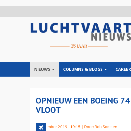
Overslaan
en
naar
de
inhoud
gaan
NIEUWS
COLUMNS & BLOGS
CAREER
OPNIEUW EEN BOEING 74
VLOOT
8 december 2019 - 19:15 | Door:
Rob Somsen