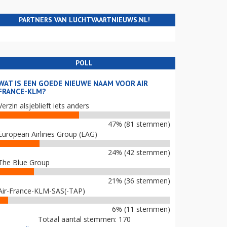
PARTNERS VAN LUCHTVAARTNIEUWS.NL!
POLL
WAT IS EEN GOEDE NIEUWE NAAM VOOR AIR
FRANCE-KLM?
Verzin alsjeblieft iets anders
47% (81 stemmen)
European Airlines Group (EAG)
24% (42 stemmen)
The Blue Group
21% (36 stemmen)
Air-France-KLM-SAS(-TAP)
6% (11 stemmen)
Totaal aantal stemmen: 170