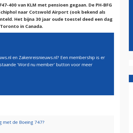
 747-400 van KLM met pensioen gegaan. De PH-BFG
chiphol naar Cotswold Airport (ook bekend als
teld. Het bijna 30 jaar oude toestel deed een dag
 Toronto in Canada.
ws.nl en Zakenreisnieuws.nl? Een membership is er
erstaande 'Word nu member' button voor meer
og met de Boeing 747?