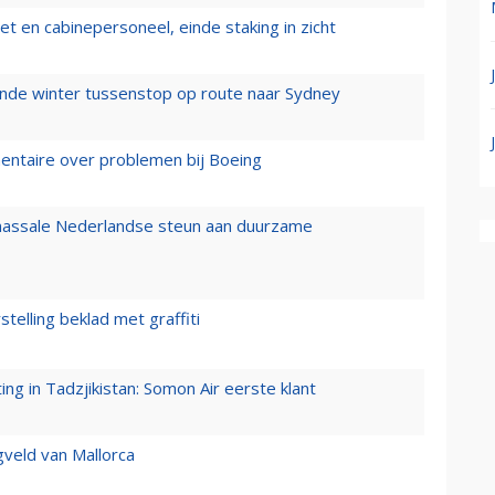
t en cabinepersoneel, einde staking in zicht
mende winter tussenstop op route naar Sydney
mentaire over problemen bij Boeing
 massale Nederlandse steun aan duurzame
stelling beklad met graffiti
g in Tadzjikistan: Somon Air eerste klant
gveld van Mallorca