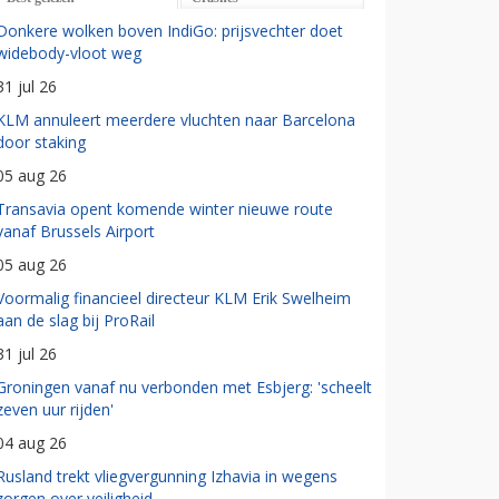
Donkere wolken boven IndiGo: prijsvechter doet
widebody-vloot weg
31 jul 26
KLM annuleert meerdere vluchten naar Barcelona
door staking
05 aug 26
Transavia opent komende winter nieuwe route
vanaf Brussels Airport
05 aug 26
Voormalig financieel directeur KLM Erik Swelheim
aan de slag bij ProRail
31 jul 26
Groningen vanaf nu verbonden met Esbjerg: 'scheelt
zeven uur rijden'
04 aug 26
Rusland trekt vliegvergunning Izhavia in wegens
zorgen over veiligheid