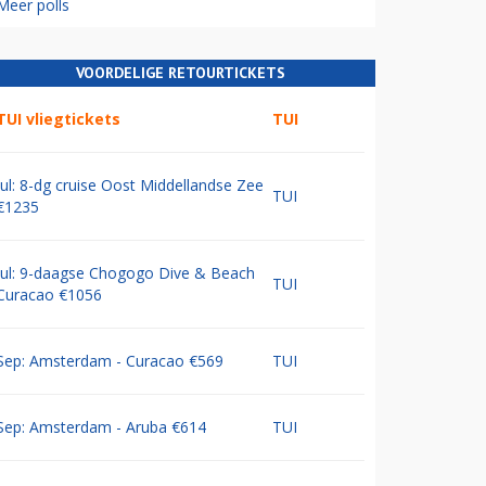
Meer polls
VOORDELIGE RETOURTICKETS
TUI vliegtickets
TUI
Jul: 8-dg cruise Oost Middellandse Zee
TUI
€1235
Jul: 9-daagse Chogogo Dive & Beach
TUI
Curacao €1056
Sep: Amsterdam - Curacao €569
TUI
Sep: Amsterdam - Aruba €614
TUI