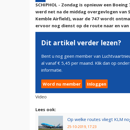
SCHIPHOL - Zondag is opnieuw een Boeing
werd net na de middag overgevlogen van S
Kemble Airfield), waar de 747 wordt ontman
ervoor nog dienst op de route naar en van
Dit artikel verder lezen?
Bent u nog geen member van Luchtvaartnieu
al vanaf € 5,45 per maand. Klik dan op ond
informatie.
Word nu member
Inloggen
Video
Lees ook:
Op welke routes vliegt KLM n
25-10-2019, 17:23