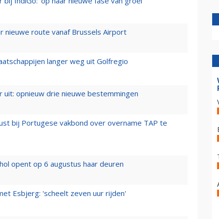
 bij IndiGo: 'op naar nieuwe fase van groei'
 nieuwe route vanaf Brussels Airport
aatschappijen langer weg uit Golfregio
er uit: opnieuw drie nieuwe bestemmingen
rust bij Portugese vakbond over overname TAP te
hol opent op 6 augustus haar deuren
t Esbjerg: 'scheelt zeven uur rijden'