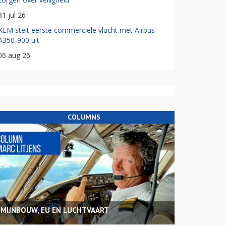
31 jul 26
KLM stelt eerste commerciële vlucht met Airbus
A350-900 uit
06 aug 26
COLUMNS
MIJNBOUW, EU EN LUCHTVAART