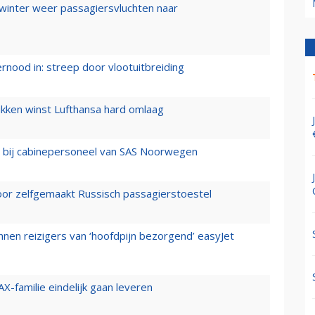
 winter weer passagiersvluchten naar
ernood in: streep door vlootuitbreiding
ukken winst Lufthansa hard omlaag
 bij cabinepersoneel van SAS Noorwegen
voor zelfgemaakt Russisch passagierstoestel
nen reizigers van ‘hoofdpijn bezorgend’ easyJet
X-familie eindelijk gaan leveren