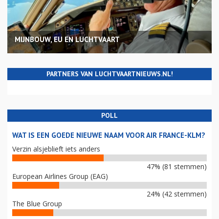
MIJNBOUW, EU EN LUCHTVAART
PARTNERS VAN LUCHTVAARTNIEUWS.NL!
POLL
WAT IS EEN GOEDE NIEUWE NAAM VOOR AIR FRANCE-KLM?
Verzin alsjeblieft iets anders
47% (81 stemmen)
European Airlines Group (EAG)
24% (42 stemmen)
The Blue Group