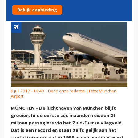
EERSTE HALFJAAR
Bekijk aanbieding
6 juli 2017 - 16:43 | Door:
onze redactie
| Foto: München
Airport
MÜNCHEN - De luchthaven van München blijft
groeien. In de eerste zes maanden reisden 21
miljoen passagiers via het Zuid-Duitse vliegveld.
Dat is een record en staat zelfs gelijk aan het
aantal reizigers dat in 1999 in een heel jaar werd