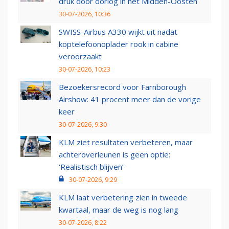
druk door oorlog in het Midden-Oosten
30-07-2026, 10:36
SWISS-Airbus A330 wijkt uit nadat
koptelefoonoplader rook in cabine
veroorzaakt
30-07-2026, 10:23
Bezoekersrecord voor Farnborough
Airshow: 41 procent meer dan de vorige
keer
30-07-2026, 9:30
KLM ziet resultaten verbeteren, maar
achteroverleunen is geen optie:
‘Realistisch blijven’
30-07-2026, 9:29
KLM laat verbetering zien in tweede
kwartaal, maar de weg is nog lang
30-07-2026, 8:22