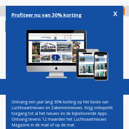
Overslaan
en
x
Digitaal Magazine
Registreer
Check in
naar
Profiteer nu van 30% korting
de
inhoud
gaan
Magazine
Podcasts
Vacatures
Toggl
naviga
Ontvang een jaar lang 30% korting op het beste van
Luchtvaartnieuws en Zakenreisnieuws. Krijg onbeperkt
toegang tot al het nieuws en de bijbehorende Apps.
PASSAGIERSRECORD VOOR
Ontvang tevens 12 maanden het Luchtvaartnieuws
MÜNCHEN AIRPORT IN
Magazine in de mail of op de mat.