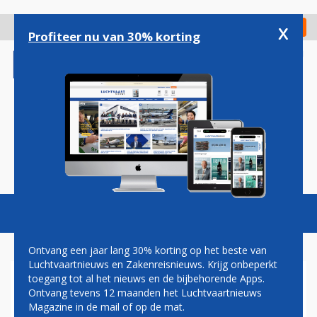
Overslaan
en
x
Digitaal Magazine
Registreer
Check in
naar
Profiteer nu van 30% korting
de
inhoud
gaan
Magazine
Podcasts
Vacatures
Toggl
naviga
Ontvang een jaar lang 30% korting op het beste van
Luchtvaartnieuws en Zakenreisnieuws. Krijg onbeperkt
toegang tot al het nieuws en de bijbehorende Apps.
PETITIE VOOR 'EERLIJKERE'
Ontvang tevens 12 maanden het Luchtvaartnieuws
IPB-REGELING KLM AL MEER
Magazine in de mail of op de mat.