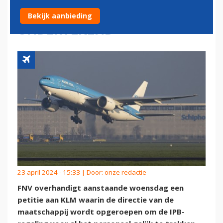
DAN 5.000 KEER
Bekijk aanbieding
ONDERTEKEND
23 april 2024 - 15:33 | Door:
onze redactie
FNV overhandigt aanstaande woensdag een
petitie aan KLM waarin de directie van de
maatschappij wordt opgeroepen om de IPB-