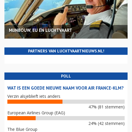
MIJNBOUW, EU EN LUCHTVAART
PARTNERS VAN LUCHTVAARTNIEUWS.NL!
POLL
WAT IS EEN GOEDE NIEUWE NAAM VOOR AIR FRANCE-KLM?
Verzin alsjeblieft iets anders
47% (81 stemmen)
European Airlines Group (EAG)
24% (42 stemmen)
The Blue Group