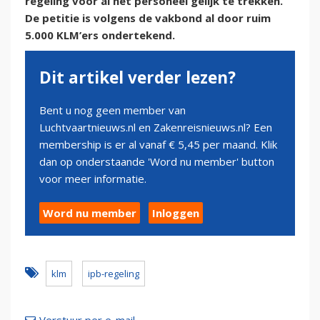
regeling voor al het personeel gelijk te trekken.
De petitie is volgens de vakbond al door ruim
5.000 KLM’ers ondertekend.
Dit artikel verder lezen?
Bent u nog geen member van
Luchtvaartnieuws.nl en Zakenreisnieuws.nl? Een
membership is er al vanaf € 5,45 per maand. Klik
dan op onderstaande 'Word nu member' button
voor meer informatie.
Word nu member
Inloggen
klm
ipb-regeling