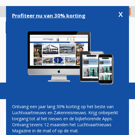
Overslaan
en
x
Digitaal Magazine
Registreer
Check in
naar
Profiteer nu van 30% korting
de
inhoud
gaan
Magazine
Podcasts
Vacatures
Toggl
naviga
Ontvang een jaar lang 30% korting op het beste van
Luchtvaartnieuws en Zakenreisnieuws. Krijg onbeperkt
toegang tot al het nieuws en de bijbehorende Apps.
PETITIE VOOR 'EERLIJKERE'
Ontvang tevens 12 maanden het Luchtvaartnieuws
IPB-REGELING KLM AL MEER
Magazine in de mail of op de mat.