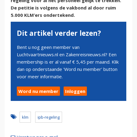
regeling voor al het personeel gelijk te trekken.
De petitie is volgens de vakbond al door ruim
5.000 KLM’ers ondertekend.
Dit artikel verder lezen?
Bent u nog geen member van
Luchtvaartnieuws.nl en Zakenreisnieuws.nl? Een
membership is er al vanaf € 5,45 per maand. Klik
dan op onderstaande 'Word nu member' button
voor meer informatie.
Word nu member
Inloggen
klm
ipb-regeling