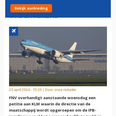
DAN 5.000 KEER
Bekijk aanbieding
ONDERTEKEND
23 april 2024 - 15:33 | Door:
onze redactie
FNV overhandigt aanstaande woensdag een
petitie aan KLM waarin de directie van de
maatschappij wordt opgeroepen om de IPB-