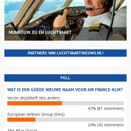
MIJNBOUW, EU EN LUCHTVAART
PARTNERS VAN LUCHTVAARTNIEUWS.NL!
POLL
WAT IS EEN GOEDE NIEUWE NAAM VOOR AIR FRANCE-KLM?
Verzin alsjeblieft iets anders
47% (81 stemmen)
European Airlines Group (EAG)
24% (42 stemmen)
The Blue Group