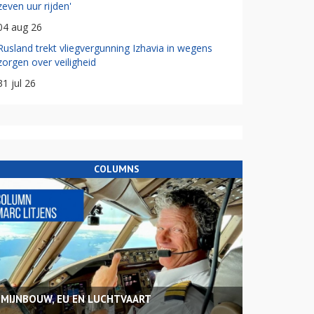
zeven uur rijden'
04 aug 26
Rusland trekt vliegvergunning Izhavia in wegens
zorgen over veiligheid
31 jul 26
COLUMNS
MIJNBOUW, EU EN LUCHTVAART