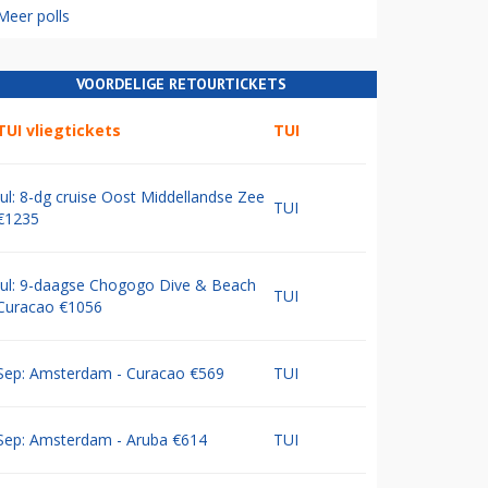
Meer polls
VOORDELIGE RETOURTICKETS
TUI vliegtickets
TUI
Jul: 8-dg cruise Oost Middellandse Zee
TUI
€1235
Jul: 9-daagse Chogogo Dive & Beach
TUI
Curacao €1056
Sep: Amsterdam - Curacao €569
TUI
Sep: Amsterdam - Aruba €614
TUI