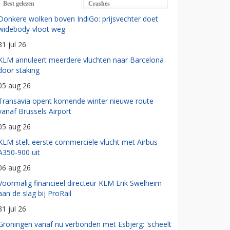
Best gelezen
Crashes
Donkere wolken boven IndiGo: prijsvechter doet
widebody-vloot weg
31 jul 26
KLM annuleert meerdere vluchten naar Barcelona
door staking
05 aug 26
Transavia opent komende winter nieuwe route
vanaf Brussels Airport
05 aug 26
KLM stelt eerste commerciële vlucht met Airbus
A350-900 uit
06 aug 26
Voormalig financieel directeur KLM Erik Swelheim
aan de slag bij ProRail
31 jul 26
Groningen vanaf nu verbonden met Esbjerg: 'scheelt