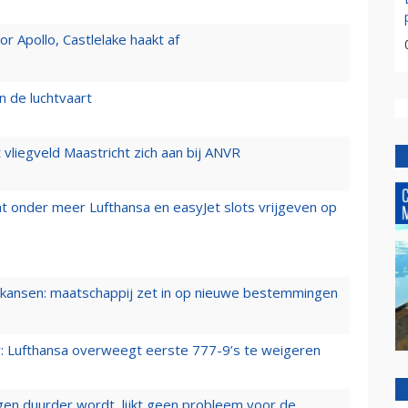
 Apollo, Castlelake haakt af
n de luchtvaart
t vliegveld Maastricht zich aan bij ANVR
t onder meer Lufthansa en easyJet slots vrijgeven op
ansen: maatschappij zet in op nieuwe bestemmingen
er: Lufthansa overweegt eerste 777-9’s te weigeren
iegen duurder wordt, lijkt geen probleem voor de