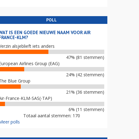
POLL
WAT IS EEN GOEDE NIEUWE NAAM VOOR AIR
FRANCE-KLM?
Verzin alsjeblieft iets anders
47% (81 stemmen)
European Airlines Group (EAG)
24% (42 stemmen)
The Blue Group
21% (36 stemmen)
Air-France-KLM-SAS(-TAP)
6% (11 stemmen)
Totaal aantal stemmen: 170
Meer polls