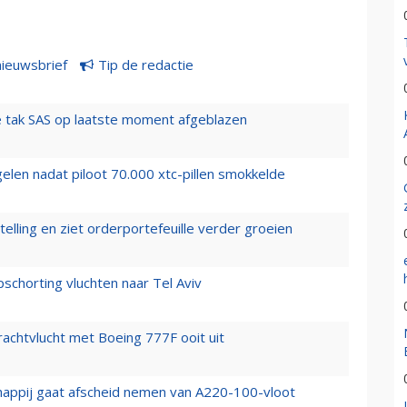
nieuwsbrief
Tip de redactie
 tak SAS op laatste moment afgeblazen
elen nadat piloot 70.000 xtc-pillen smokkelde
elling en ziet orderportefeuille verder groeien
chorting vluchten naar Tel Aviv
vrachtvlucht met Boeing 777F ooit uit
happij gaat afscheid nemen van A220-100-vloot