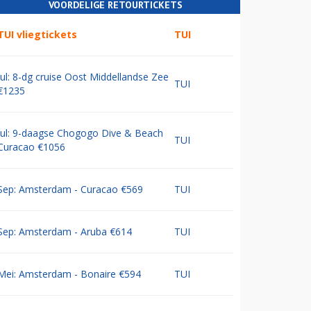
VOORDELIGE RETOURTICKETS
TUI vliegtickets
TUI
Jul: 8-dg cruise Oost Middellandse Zee
TUI
€1235
Jul: 9-daagse Chogogo Dive & Beach
TUI
Curacao €1056
Sep: Amsterdam - Curacao €569
TUI
Sep: Amsterdam - Aruba €614
TUI
Mei: Amsterdam - Bonaire €594
TUI