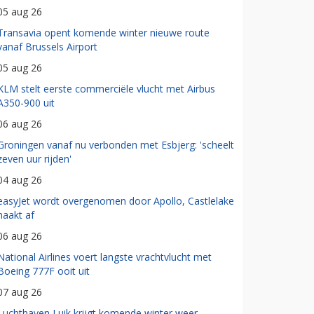
05 aug 26
Transavia opent komende winter nieuwe route
vanaf Brussels Airport
05 aug 26
KLM stelt eerste commerciële vlucht met Airbus
A350-900 uit
06 aug 26
Groningen vanaf nu verbonden met Esbjerg: 'scheelt
zeven uur rijden'
04 aug 26
easyJet wordt overgenomen door Apollo, Castlelake
haakt af
06 aug 26
National Airlines voert langste vrachtvlucht met
Boeing 777F ooit uit
07 aug 26
Luchthaven Luik krijgt komende winter weer