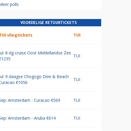
Meer polls
VOORDELIGE RETOURTICKETS
TUI vliegtickets
TUI
Jul: 8-dg cruise Oost Middellandse Zee
TUI
€1235
Jul: 9-daagse Chogogo Dive & Beach
TUI
Curacao €1056
Sep: Amsterdam - Curacao €569
TUI
Sep: Amsterdam - Aruba €614
TUI