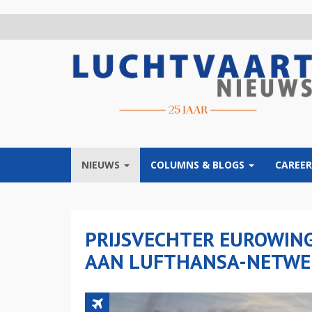
Overslaan
en
naar
de
inhoud
gaan
NIEUWS
COLUMNS & BLOGS
CAREER
PRIJSVECHTER EUROWIN
AAN LUFTHANSA-NETWE