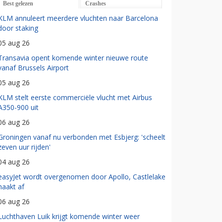
Best gelezen
Crashes
KLM annuleert meerdere vluchten naar Barcelona
door staking
05 aug 26
Transavia opent komende winter nieuwe route
vanaf Brussels Airport
05 aug 26
KLM stelt eerste commerciële vlucht met Airbus
A350-900 uit
06 aug 26
Groningen vanaf nu verbonden met Esbjerg: 'scheelt
zeven uur rijden'
04 aug 26
easyJet wordt overgenomen door Apollo, Castlelake
haakt af
06 aug 26
Luchthaven Luik krijgt komende winter weer