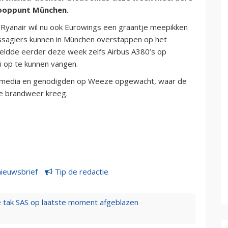
nooppunt München.
anair wil nu ook Eurowings een graantje meepikken
assagiers kunnen in München overstappen op het
meldde eerder deze week zelfs Airbus A380’s op
 op te kunnen vangen.
e media en genodigden op Weeze opgewacht, waar de
de brandweer kreeg.
nieuwsbrief
Tip de redactie
 tak SAS op laatste moment afgeblazen