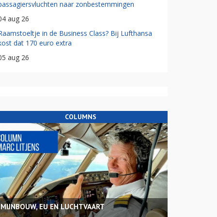
passagiersvluchten naar zonbestemmingen
04 aug 26
Raamstoeltje in de Business Class? Bij Lufthansa
kost dat 170 euro extra
05 aug 26
COLUMNS
MIJNBOUW, EU EN LUCHTVAART