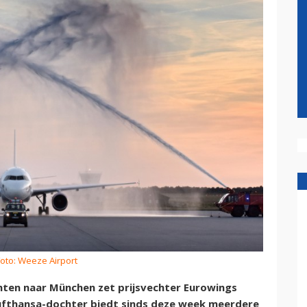
oto: Weeze Airport
chten naar München zet prijsvechter Eurowings
ufthansa-dochter biedt sinds deze week meerdere