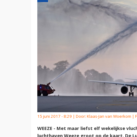
15 juni 2017 - 8:29 | Door:
Klaas-Jan van Woerkom
| F
WEEZE - Met maar liefst elf wekelijkse vlu
luchthaven Weeze groot op de kaart. De L