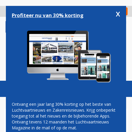
Overslaan
en
x
Digitaal Magazine
Registreer
Check in
naar
Profiteer nu van 30% korting
de
inhoud
gaan
Magazine
Podcasts
Vacatures
Toggl
naviga
Ontvang een jaar lang 30% korting op het beste van
Luchtvaartnieuws en Zakenreisnieuws. Krijg onbeperkt
toegang tot al het nieuws en de bijbehorende Apps.
PRIJSVECHTER POP ZIET
Ontvang tevens 12 maanden het Luchtvaartnieuws
NIEUWE KANSEN VOOR
Magazine in de mail of op de mat.