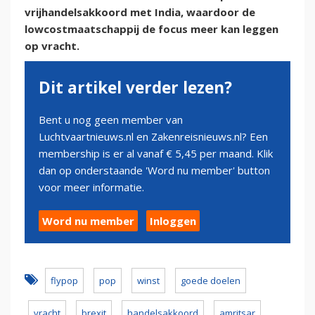
vrijhandelsakkoord met India, waardoor de
lowcostmaatschappij de focus meer kan leggen
op vracht.
Dit artikel verder lezen?
Bent u nog geen member van
Luchtvaartnieuws.nl en Zakenreisnieuws.nl? Een
membership is er al vanaf € 5,45 per maand. Klik
dan op onderstaande 'Word nu member' button
voor meer informatie.
Word nu member
Inloggen
flypop
pop
winst
goede doelen
vracht
brexit
handelsakkoord
amritsar