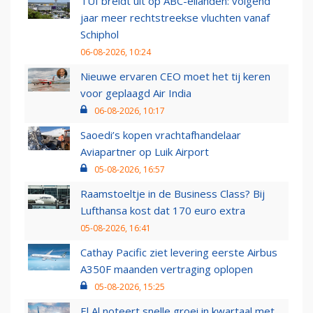
TUI breidt uit op ABC-eilanden: volgend
jaar meer rechtstreekse vluchten vanaf
Schiphol
06-08-2026, 10:24
Nieuwe ervaren CEO moet het tij keren
voor geplaagd Air India
06-08-2026, 10:17
Saoedi’s kopen vrachtafhandelaar
Aviapartner op Luik Airport
05-08-2026, 16:57
Raamstoeltje in de Business Class? Bij
Lufthansa kost dat 170 euro extra
05-08-2026, 16:41
Cathay Pacific ziet levering eerste Airbus
A350F maanden vertraging oplopen
05-08-2026, 15:25
El Al noteert snelle groei in kwartaal met