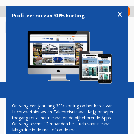
Overslaan
en
x
Digitaal Magazine
Registreer
Check in
naar
Profiteer nu van 30% korting
de
inhoud
gaan
Magazine
Podcasts
Vacatures
Toggl
naviga
Ontvang een jaar lang 30% korting op het beste van
Luchtvaartnieuws en Zakenreisnieuws. Krijg onbeperkt
toegang tot al het nieuws en de bijbehorende Apps.
PRIMEUR SIA: EERSTE LIVE
Ontvang tevens 12 maanden het Luchtvaartnieuws
TELEVISIE-UITZENDING AAN
Magazine in de mail of op de mat.