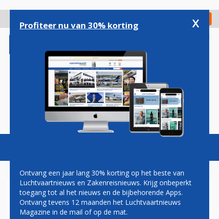
Overslaan
en
x
Digitaal Magazine
Registreer
Check in
naar
Profiteer nu van 30% korting
de
inhoud
gaan
Magazine
Podcasts
Vacatures
Toggl
naviga
Ontvang een jaar lang 30% korting op het beste van
Luchtvaartnieuws en Zakenreisnieuws. Krijg onbeperkt
toegang tot al het nieuws en de bijbehorende Apps.
QANTAS TREKT ZICH TERUG
Ontvang tevens 12 maanden het Luchtvaartnieuws
UIT PRIJSVECHTER JETSTAR
Magazine in de mail of op de mat.