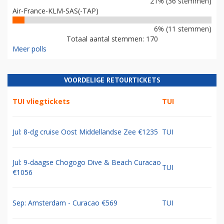
21% (36 stemmen)
Air-France-KLM-SAS(-TAP)
6% (11 stemmen)
Totaal aantal stemmen: 170
Meer polls
VOORDELIGE RETOURTICKETS
TUI vliegtickets
TUI
Jul: 8-dg cruise Oost Middellandse Zee €1235
TUI
Jul: 9-daagse Chogogo Dive & Beach Curacao
TUI
€1056
Sep: Amsterdam - Curacao €569
TUI