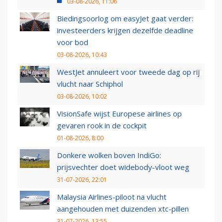
03-08-2026, 11:06
Biedingsoorlog om easyJet gaat verder:
investeerders krijgen dezelfde deadline
voor bod
03-08-2026, 10:43
WestJet annuleert voor tweede dag op rij
vlucht naar Schiphol
03-08-2026, 10:02
VisionSafe wijst Europese airlines op
gevaren rook in de cockpit
01-08-2026, 8:00
Donkere wolken boven IndiGo:
prijsvechter doet widebody-vloot weg
31-07-2026, 22:01
Malaysia Airlines-piloot na vlucht
aangehouden met duizenden xtc-pillen
31-07-2026, 13:55