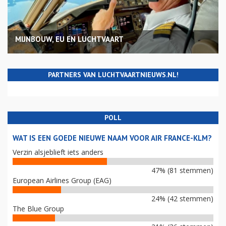
MIJNBOUW, EU EN LUCHTVAART
PARTNERS VAN LUCHTVAARTNIEUWS.NL!
POLL
WAT IS EEN GOEDE NIEUWE NAAM VOOR AIR FRANCE-KLM?
Verzin alsjeblieft iets anders
47% (81 stemmen)
European Airlines Group (EAG)
24% (42 stemmen)
The Blue Group