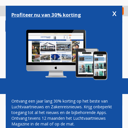
Overslaan
en
x
Digitaal Magazine
Registreer
Check in
naar
Profiteer nu van 30% korting
de
inhoud
gaan
Magazine
Podcasts
Vacatures
Toggl
naviga
Ontvang een jaar lang 30% korting op het beste van
Luchtvaartnieuws en Zakenreisnieuws. Krijg onbeperkt
toegang tot al het nieuws en de bijbehorende Apps.
QATAR AIRWAYS ALS EERSTE
Ontvang tevens 12 maanden het Luchtvaartnieuws
MET GLOBALBEACON AAN
Magazine in de mail of op de mat.