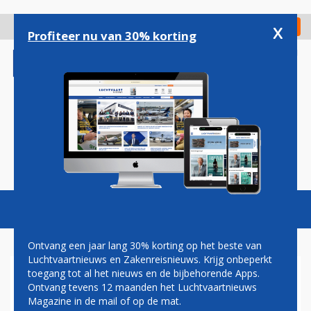
Overslaan
en
x
Digitaal Magazine
Registreer
Check in
naar
Profiteer nu van 30% korting
de
inhoud
gaan
Magazine
Podcasts
Vacatures
Toggl
naviga
Ontvang een jaar lang 30% korting op het beste van
Luchtvaartnieuws en Zakenreisnieuws. Krijg onbeperkt
toegang tot al het nieuws en de bijbehorende Apps.
QATAR AIRWAYS CARGO
Ontvang tevens 12 maanden het Luchtvaartnieuws
BREIDT UIT IN ZUID-AMERIKA
Magazine in de mail of op de mat.