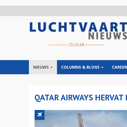
Overslaan
en
naar
de
inhoud
gaan
NIEUWS
COLUMNS & BLOGS
CAREER
QATAR AIRWAYS HERVAT 