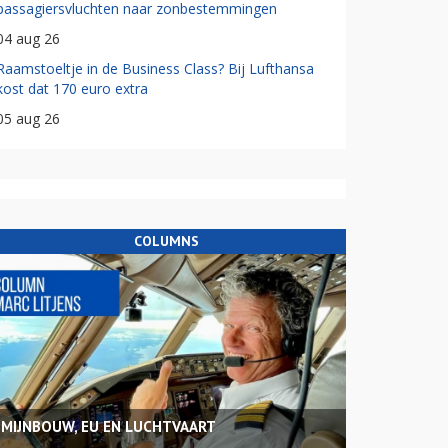
passagiersvluchten naar zonbestemmingen
04 aug 26
Raamstoeltje in de Business Class? Bij Lufthansa
kost dat 170 euro extra
05 aug 26
COLUMNS
MIJNBOUW, EU EN LUCHTVAART