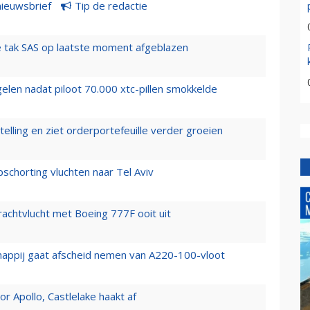
nieuwsbrief
Tip de redactie
 tak SAS op laatste moment afgeblazen
elen nadat piloot 70.000 xtc-pillen smokkelde
elling en ziet orderportefeuille verder groeien
chorting vluchten naar Tel Aviv
vrachtvlucht met Boeing 777F ooit uit
happij gaat afscheid nemen van A220-100-vloot
 Apollo, Castlelake haakt af