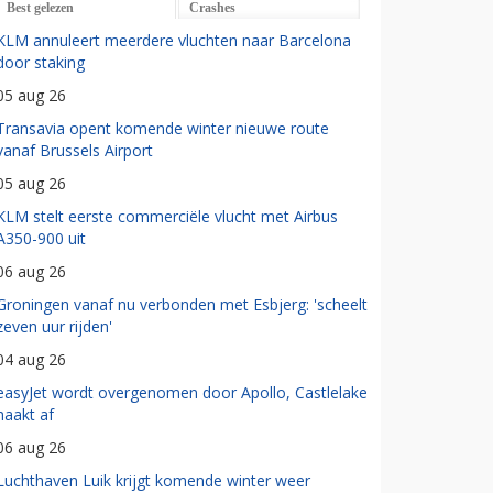
Best gelezen
Crashes
KLM annuleert meerdere vluchten naar Barcelona
door staking
05 aug 26
Transavia opent komende winter nieuwe route
vanaf Brussels Airport
05 aug 26
KLM stelt eerste commerciële vlucht met Airbus
A350-900 uit
06 aug 26
Groningen vanaf nu verbonden met Esbjerg: 'scheelt
zeven uur rijden'
04 aug 26
easyJet wordt overgenomen door Apollo, Castlelake
haakt af
06 aug 26
Luchthaven Luik krijgt komende winter weer