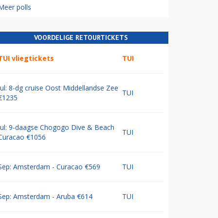
Meer polls
VOORDELIGE RETOURTICKETS
TUI vliegtickets
TUI
Jul: 8-dg cruise Oost Middellandse Zee
TUI
€1235
Jul: 9-daagse Chogogo Dive & Beach
TUI
Curacao €1056
Sep: Amsterdam - Curacao €569
TUI
Sep: Amsterdam - Aruba €614
TUI