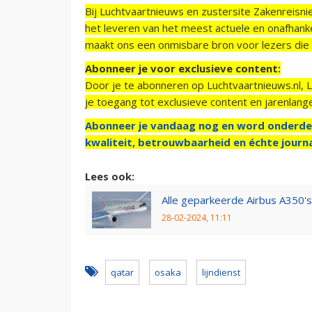
Bij Luchtvaartnieuws en zustersite Zakenreisn
het leveren van het meest actuele en onafhankel
maakt ons een onmisbare bron voor lezers die g
Abonneer je voor exclusieve content:
Door je te abonneren op Luchtvaartnieuws.nl, 
je toegang tot exclusieve content en jarenlang
Abonneer je vandaag nog en word onderde
kwaliteit, betrouwbaarheid en échte journa
Lees ook:
Alle geparkeerde Airbus A350's
28-02-2024, 11:11
qatar
osaka
lijndienst