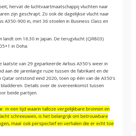
oeit, hervat de luchtvaartmaatschappij vluchten naar
ren zijn geschrapt. Zo ook de dagelijkse vlucht naar
us A350-900 in, met 36 stoelen in Business Class en
n landt om 16.30 in Japan. De terugvlucht (QR803)
05+1 in Doha.
 laatste van 29 geparkeerde Airbus A350's weer in
 aan de jarenlange ruzie tussen de fabrikant en de
en Qatar ontstond eind 2020, toen op één van de A350’s
e bladderen. Details over de overeenkomst tussen
oor beide partijen.
r. In een tijd waarin talloze vergelijkbare bronnen en
acht schreeuwen, is het belangrijk om betrouwbare
ngen, maar ook perspectief en verhalen die er echt toe