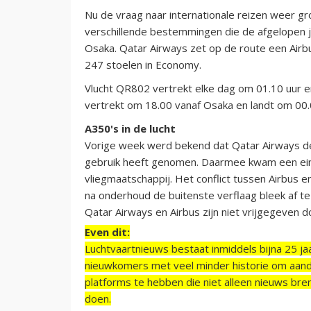
Nu de vraag naar internationale reizen weer gr
verschillende bestemmingen die de afgelopen ja
Osaka. Qatar Airways zet op de route een Airb
247 stoelen in Economy.
Vlucht QR802 vertrekt elke dag om 01.10 uur e
vertrekt om 18.00 vanaf Osaka en landt om 00.
A350's in de lucht
Vorige week werd bekend dat Qatar Airways de
gebruik heeft genomen. Daarmee kwam een eind
vliegmaatschappij. Het conflict tussen Airbus 
na onderhoud de buitenste verflaag bleek af t
Qatar Airways en Airbus zijn niet vrijgegeven d
Even dit:
Luchtvaartnieuws bestaat inmiddels bijna 25 jaa
nieuwkomers met veel minder historie om aand
platforms te hebben die niet alleen nieuws bre
doen.