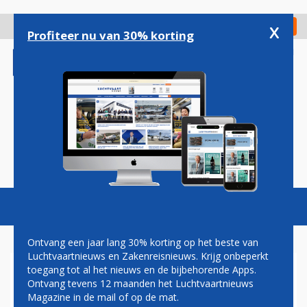
Overslaan
en
x
Digitaal Magazine
Registreer
Check in
naar
Profiteer nu van 30% korting
de
inhoud
gaan
Magazine
Podcasts
Vacatures
Toggl
naviga
Ontvang een jaar lang 30% korting op het beste van
Luchtvaartnieuws en Zakenreisnieuws. Krijg onbeperkt
toegang tot al het nieuws en de bijbehorende Apps.
REISBRANCHE IS
Ontvang tevens 12 maanden het Luchtvaartnieuws
VLIEGPROBLEMEN ZAT: 'NU
Magazine in de mail of op de mat.