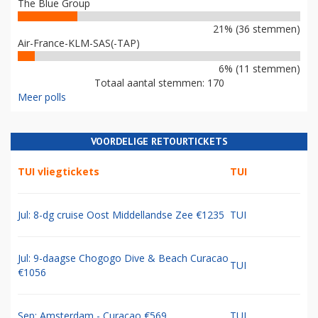
The Blue Group
21% (36 stemmen)
Air-France-KLM-SAS(-TAP)
6% (11 stemmen)
Totaal aantal stemmen: 170
Meer polls
VOORDELIGE RETOURTICKETS
TUI vliegtickets
TUI
Jul: 8-dg cruise Oost Middellandse Zee €1235
TUI
Jul: 9-daagse Chogogo Dive & Beach Curacao
TUI
€1056
Sep: Amsterdam - Curacao €569
TUI