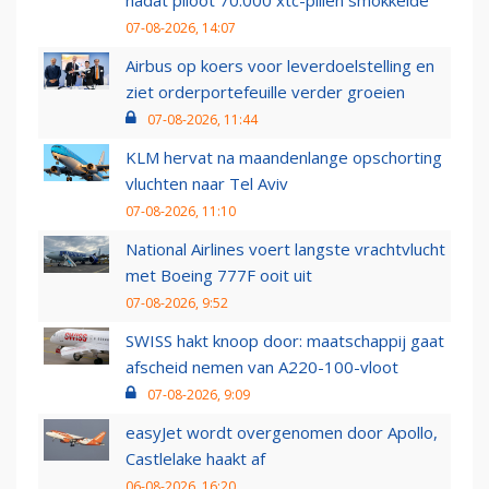
nadat piloot 70.000 xtc-pillen smokkelde
07-08-2026, 14:07
Airbus op koers voor leverdoelstelling en
ziet orderportefeuille verder groeien
07-08-2026, 11:44
KLM hervat na maandenlange opschorting
vluchten naar Tel Aviv
07-08-2026, 11:10
National Airlines voert langste vrachtvlucht
met Boeing 777F ooit uit
07-08-2026, 9:52
SWISS hakt knoop door: maatschappij gaat
afscheid nemen van A220-100-vloot
07-08-2026, 9:09
easyJet wordt overgenomen door Apollo,
Castlelake haakt af
06-08-2026, 16:20