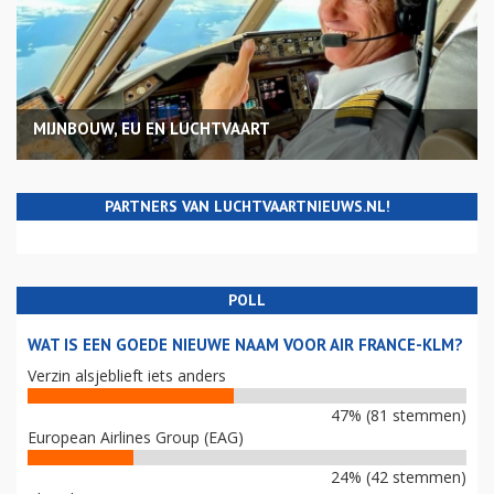
MIJNBOUW, EU EN LUCHTVAART
PARTNERS VAN LUCHTVAARTNIEUWS.NL!
POLL
WAT IS EEN GOEDE NIEUWE NAAM VOOR AIR FRANCE-KLM?
Verzin alsjeblieft iets anders
47% (81 stemmen)
European Airlines Group (EAG)
24% (42 stemmen)