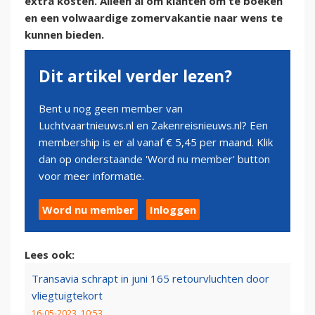
extra kosten. Alleen al om klanten om te boeken
en een volwaardige zomervakantie naar wens te
kunnen bieden.
Dit artikel verder lezen?
Bent u nog geen member van
Luchtvaartnieuws.nl en Zakenreisnieuws.nl? Een
membership is er al vanaf € 5,45 per maand. Klik
dan op onderstaande 'Word nu member' button
voor meer informatie.
Word nu member
Inloggen
Lees ook:
Transavia schrapt in juni 165 retourvluchten door
vliegtuigtekort
16-05-2023, 10:53