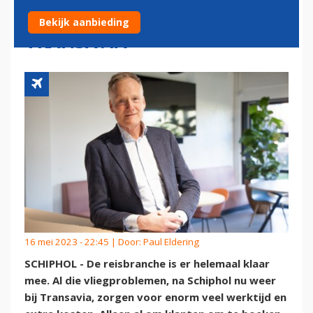
SCHADE VERHALEN OP
Bekijk aanbieding
TRANSAVIA'
16 mei 2023 - 22:45 | Door:
Paul Eldering
SCHIPHOL - De reisbranche is er helemaal klaar
mee. Al die vliegproblemen, na Schiphol nu weer
bij Transavia, zorgen voor enorm veel werktijd en