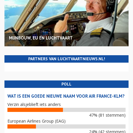
MIJNBOUW, EU EN LUCHTVAART
PARTNERS VAN LUCHTVAARTNIEUWS.NL!
POLL
WAT IS EEN GOEDE NIEUWE NAAM VOOR AIR FRANCE-KLM?
Verzin alsjeblieft iets anders
47% (81 stemmen)
European Airlines Group (EAG)
24% (42 stemmen)