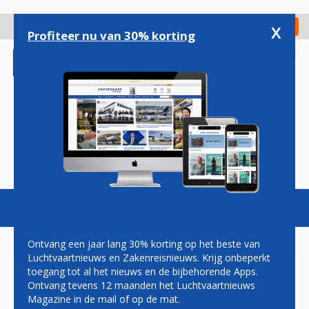
Overslaan
en
x
Digitaal Magazine
Registreer
Check in
naar
Profiteer nu van 30% korting
de
inhoud
gaan
Magazine
Podcasts
Vacatures
Toggl
naviga
Ontvang een jaar lang 30% korting op het beste van
Luchtvaartnieuws en Zakenreisnieuws. Krijg onbeperkt
toegang tot al het nieuws en de bijbehorende Apps.
'RESTEN GECRASHT
Ontvang tevens 12 maanden het Luchtvaartnieuws
VLIEGTUIG GEVONDEN OP
Magazine in de mail of op de mat.