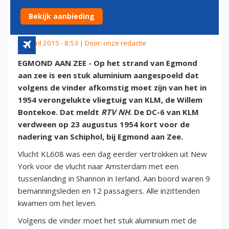
STRAND EGMOND'
Bekijk aanbieding
18 april 2015 - 8:53 | Door:
onze redactie
EGMOND AAN ZEE - Op het strand van Egmond
aan zee is een stuk aluminium aangespoeld dat
volgens de vinder afkomstig moet zijn van het in
1954 verongelukte vliegtuig van KLM, de Willem
Bontekoe. Dat meldt
RTV NH
. De DC-6 van KLM
verdween op 23 augustus 1954 kort voor de
nadering van Schiphol, bij Egmond aan Zee.
Vlucht KL608 was een dag eerder vertrokken uit New
York voor de vlucht naar Amsterdam met een
tussenlanding in Shannon in Ierland. Aan boord waren 9
bemanningsleden en 12 passagiers. Alle inzittenden
kwamen om het leven.
Volgens de vinder moet het stuk aluminium met de