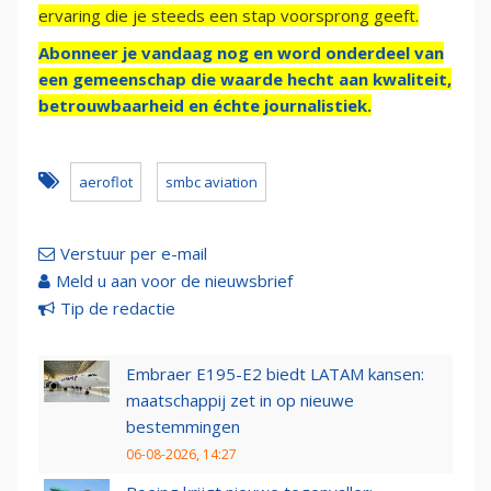
ervaring die je steeds een stap voorsprong geeft.
Abonneer je vandaag nog en word onderdeel van
een gemeenschap die waarde hecht aan kwaliteit,
betrouwbaarheid en échte journalistiek.
aeroflot
smbc aviation
Verstuur per e-mail
Meld u aan voor de nieuwsbrief
Tip de redactie
Embraer E195-E2 biedt LATAM kansen:
maatschappij zet in op nieuwe
bestemmingen
06-08-2026, 14:27