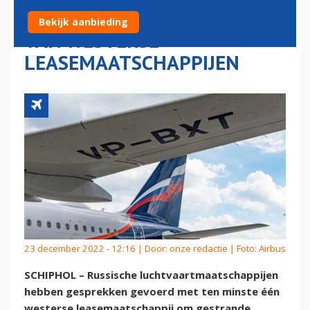
GESTRANDE TOESTELLEN
Bekijk aanbieding
VAN WESTERSE
LEASEMAATSCHAPPIJEN
23 december 2022 - 12:16 | Door:
onze redactie
| Foto: Airbus
SCHIPHOL – Russische luchtvaartmaatschappijen
hebben gesprekken gevoerd met ten minste één
westerse leasemaatschappij om gestrande