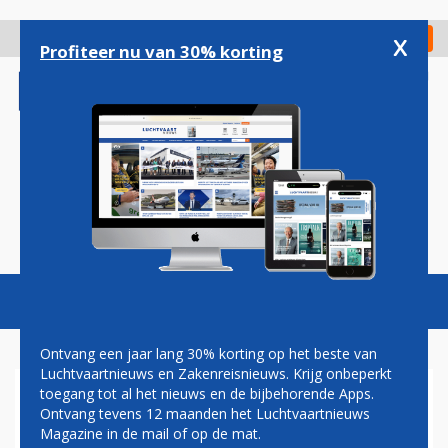
Overslaan
en
x
Digitaal Magazine
Registreer
Check in
naar
Profiteer nu van 30% korting
de
inhoud
gaan
Magazine
Podcasts
Vacatures
Toggl
naviga
Ontvang een jaar lang 30% korting op het beste van
Luchtvaartnieuws en Zakenreisnieuws. Krijg onbeperkt
toegang tot al het nieuws en de bijbehorende Apps.
RUSLAND ONDERZOEKT
Ontvang tevens 12 maanden het Luchtvaartnieuws
OPTIES VOOR AANKOOP
Magazine in de mail of op de mat.