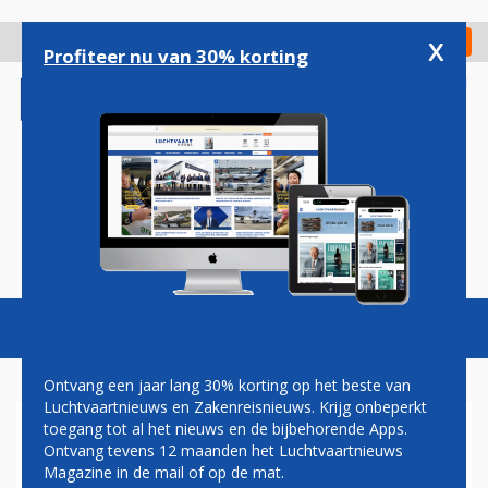
Overslaan
en
x
Digitaal Magazine
Registreer
Check in
naar
Profiteer nu van 30% korting
de
inhoud
gaan
Magazine
Podcasts
Vacatures
Toggl
naviga
Ontvang een jaar lang 30% korting op het beste van
Luchtvaartnieuws en Zakenreisnieuws. Krijg onbeperkt
toegang tot al het nieuws en de bijbehorende Apps.
RYANAIR GEEFT
Ontvang tevens 12 maanden het Luchtvaartnieuws
AANGEVRAAGDE SCHIPHOL-
Magazine in de mail of op de mat.