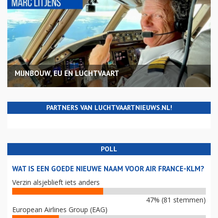
MIJNBOUW, EU EN LUCHTVAART
PARTNERS VAN LUCHTVAARTNIEUWS.NL!
POLL
WAT IS EEN GOEDE NIEUWE NAAM VOOR AIR FRANCE-KLM?
Verzin alsjeblieft iets anders
47% (81 stemmen)
European Airlines Group (EAG)