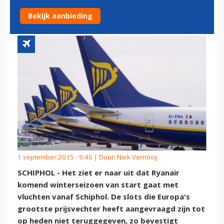
SLOTS NIET TERUG
Bekijk aanbieding
1 september 2015 - 9:40 | Door:
Niek Vernooij
SCHIPHOL - Het ziet er naar uit dat Ryanair
komend winterseizoen van start gaat met
vluchten vanaf Schiphol. De slots die Europa's
grootste prijsvechter heeft aangevraagd zijn tot
op heden niet teruggegeven, zo bevestigt