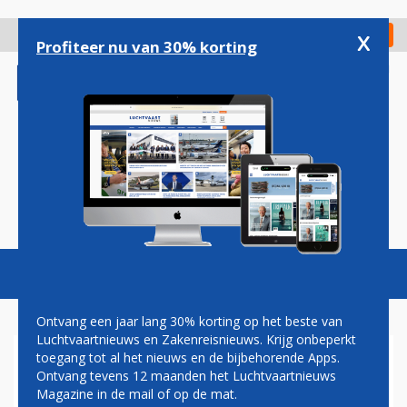
Overslaan
en
x
Digitaal Magazine
Registreer
Check in
naar
Profiteer nu van 30% korting
de
inhoud
gaan
Magazine
Podcasts
Vacatures
Toggl
naviga
Ontvang een jaar lang 30% korting op het beste van
Luchtvaartnieuws en Zakenreisnieuws. Krijg onbeperkt
toegang tot al het nieuws en de bijbehorende Apps.
RYANAIR: GROEI NAAR RUIM
Ontvang tevens 12 maanden het Luchtvaartnieuws
ACHT MILJOEN PASSAGIERS
Magazine in de mail of op de mat.