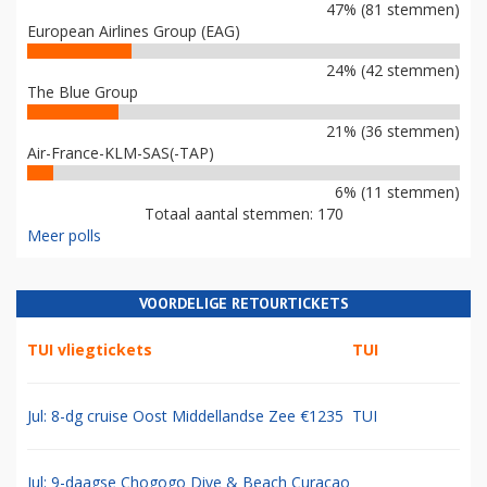
47% (81 stemmen)
European Airlines Group (EAG)
24% (42 stemmen)
The Blue Group
21% (36 stemmen)
Air-France-KLM-SAS(-TAP)
6% (11 stemmen)
Totaal aantal stemmen: 170
Meer polls
VOORDELIGE RETOURTICKETS
TUI vliegtickets
TUI
Jul: 8-dg cruise Oost Middellandse Zee €1235
TUI
Jul: 9-daagse Chogogo Dive & Beach Curacao