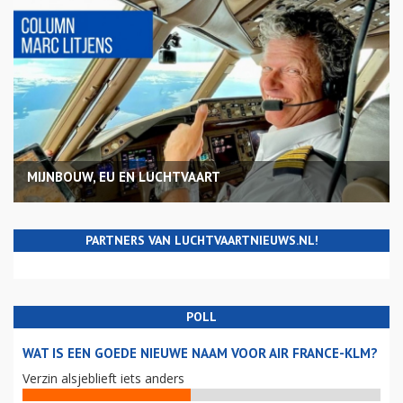
MIJNBOUW, EU EN LUCHTVAART
PARTNERS VAN LUCHTVAARTNIEUWS.NL!
POLL
WAT IS EEN GOEDE NIEUWE NAAM VOOR AIR FRANCE-KLM?
Verzin alsjeblieft iets anders