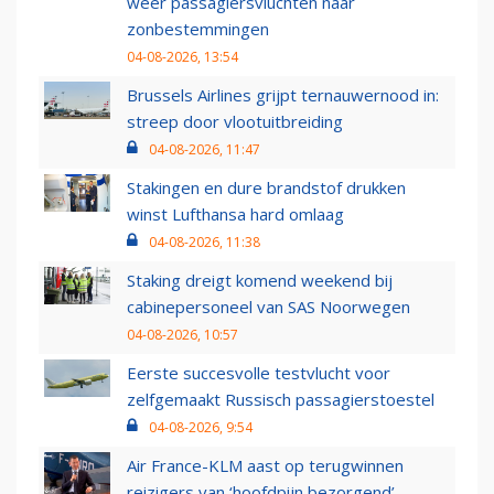
weer passagiersvluchten naar
zonbestemmingen
04-08-2026, 13:54
Brussels Airlines grijpt ternauwernood in:
streep door vlootuitbreiding
04-08-2026, 11:47
Stakingen en dure brandstof drukken
winst Lufthansa hard omlaag
04-08-2026, 11:38
Staking dreigt komend weekend bij
cabinepersoneel van SAS Noorwegen
04-08-2026, 10:57
Eerste succesvolle testvlucht voor
zelfgemaakt Russisch passagierstoestel
04-08-2026, 9:54
Air France-KLM aast op terugwinnen
reizigers van ‘hoofdpijn bezorgend’