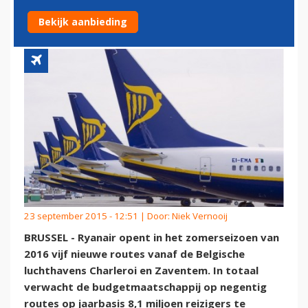
IN BELGIË
Bekijk aanbieding
23 september 2015 - 12:51 | Door:
Niek Vernooij
BRUSSEL - Ryanair opent in het zomerseizoen van
2016 vijf nieuwe routes vanaf de Belgische
luchthavens Charleroi en Zaventem. In totaal
verwacht de budgetmaatschappij op negentig
routes op jaarbasis 8,1 miljoen reizigers te