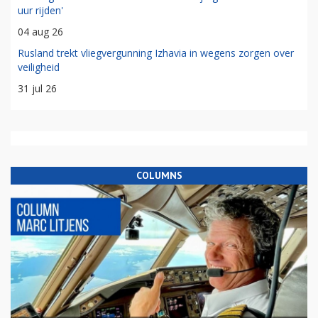
uur rijden'
04 aug 26
Rusland trekt vliegvergunning Izhavia in wegens zorgen over
veiligheid
31 jul 26
COLUMNS