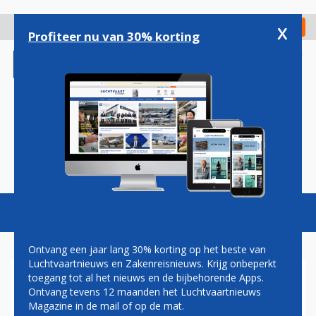
Overslaan
en
x
Digitaal Magazine
Registreer
Check in
naar
Profiteer nu van 30% korting
de
inhoud
gaan
Magazine
Podcasts
Vacatures
Toggl
naviga
Ontvang een jaar lang 30% korting op het beste van
Luchtvaartnieuws en Zakenreisnieuws. Krijg onbeperkt
toegang tot al het nieuws en de bijbehorende Apps.
RYANAIR VERVOERT MEER
Ontvang tevens 12 maanden het Luchtvaartnieuws
PASSAGIERS IN APRIL
Magazine in de mail of op de mat.