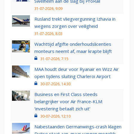
Swelheim aan de slag bij ProRail
31-07-2026, 9:09
Rusland trekt vliegvergunning Izhavia in
wegens zorgen over veiligheid
31-07-2026, 8:03
Wachttijd afgifte onderhoudslicenties
monteurs neemt af, maar krapte blijft
31-07-2026, 7:15
MAA houdt deur voor Ryanair en Wizz Air
open tijdens sluiting Charleroi Airport
30-07-2026, 14:30
Business en First Class steeds
belangrijker voor Air France-KLM:
‘investering betaalt zich uit’
30-07-2026, 12:10
Nabestaanden Germanwings-crash klagen
Duitse staat aan, maar vangen mogelijk