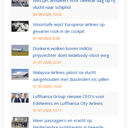
WestJet annuleert voor tweede dag op rij
vlucht naar Schiphol
03-08-2026, 10:02
VisionSafe wijst Europese airlines op
gevaren rook in de cockpit
01-08-2026, 8:00
Donkere wolken boven IndiGo:
prijsvechter doet widebody-vloot weg
31-07-2026, 22:01
Malaysia Airlines-piloot na vlucht
aangehouden met duizenden xtc-pillen
31-07-2026, 13:55
Lufthansa Group: nieuwe CEO’s voor
Edelweiss en Lufthansa City Airlines
31-07-2026, 13:17
Meer passagiers en vracht op
Nederlandse luchthavens in tweede