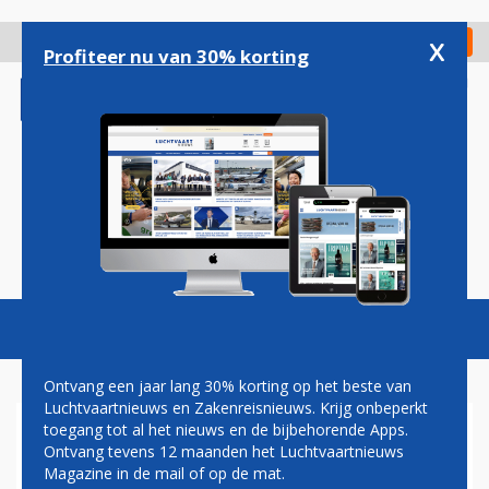
Overslaan
en
x
Digitaal Magazine
Registreer
Check in
naar
Profiteer nu van 30% korting
de
inhoud
gaan
Magazine
Podcasts
Vacatures
Toggl
naviga
Ontvang een jaar lang 30% korting op het beste van
Luchtvaartnieuws en Zakenreisnieuws. Krijg onbeperkt
toegang tot al het nieuws en de bijbehorende Apps.
SCOOT EN TIGERAIR ONDER
Ontvang tevens 12 maanden het Luchtvaartnieuws
ÉÉN NAAM VERDER
Magazine in de mail of op de mat.