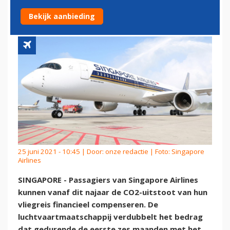
VRIJWILLIG COMPENSEREN
Bekijk aanbieding
25 juni 2021 - 10:45 | Door:
onze redactie
| Foto: Singapore
Airlines
SINGAPORE - Passagiers van Singapore Airlines
kunnen vanaf dit najaar de CO2-uitstoot van hun
vliegreis financieel compenseren. De
luchtvaartmaatschappij verdubbelt het bedrag
dat gedurende de eerste zes maanden met het