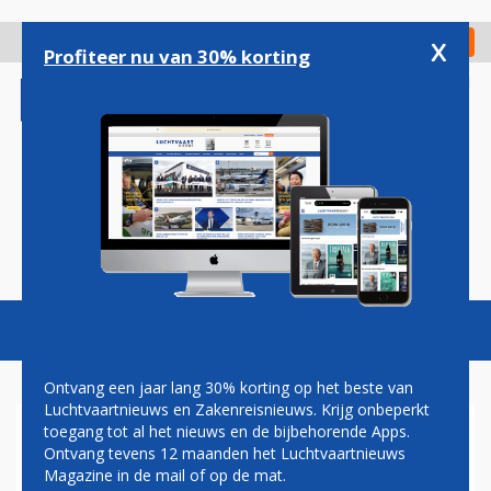
Overslaan
en
x
Digitaal Magazine
Registreer
Check in
naar
Profiteer nu van 30% korting
de
inhoud
gaan
Magazine
Podcasts
Vacatures
Toggl
naviga
Ontvang een jaar lang 30% korting op het beste van
Luchtvaartnieuws en Zakenreisnieuws. Krijg onbeperkt
toegang tot al het nieuws en de bijbehorende Apps.
SINGAPORE AIRLINES LAAT
Ontvang tevens 12 maanden het Luchtvaartnieuws
PASSAGIERS UITSTOOT
Magazine in de mail of op de mat.