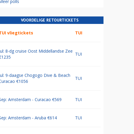
Meer polls
VOORDELIGE RETOURTICKETS
TUI vliegtickets
TUI
Jul: 8-dg cruise Oost Middellandse Zee
TUI
€1235
Jul: 9-daagse Chogogo Dive & Beach
TUI
Curacao €1056
Sep: Amsterdam - Curacao €569
TUI
Sep: Amsterdam - Aruba €614
TUI