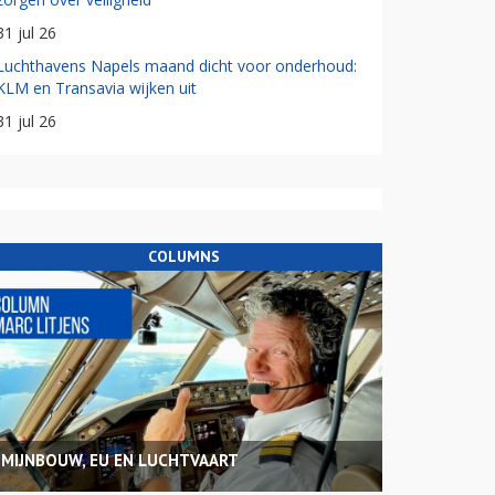
31 jul 26
Luchthavens Napels maand dicht voor onderhoud:
KLM en Transavia wijken uit
31 jul 26
COLUMNS
MIJNBOUW, EU EN LUCHTVAART