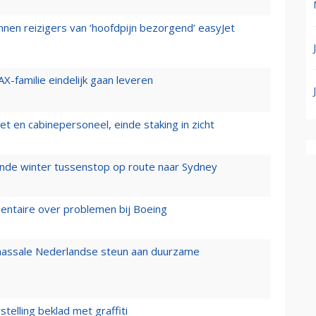
nen reizigers van ‘hoofdpijn bezorgend’ easyJet
X-familie eindelijk gaan leveren
t en cabinepersoneel, einde staking in zicht
mende winter tussenstop op route naar Sydney
mentaire over problemen bij Boeing
 massale Nederlandse steun aan duurzame
stelling beklad met graffiti