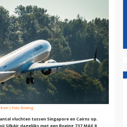
erkom
| Foto: Boeing
antal vluchten tussen Singapore en Cairns op.
ij SilkAir dagelijks met een Boeing 737 MAX 8