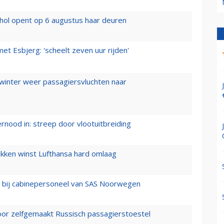
hol opent op 6 augustus haar deuren
t Esbjerg: 'scheelt zeven uur rijden'
 winter weer passagiersvluchten naar
ernood in: streep door vlootuitbreiding
ukken winst Lufthansa hard omlaag
 bij cabinepersoneel van SAS Noorwegen
voor zelfgemaakt Russisch passagierstoestel