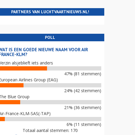
PARTNERS VAN LUCHTVAARTNIEUWS.NL!
POLL
WAT IS EEN GOEDE NIEUWE NAAM VOOR AIR
FRANCE-KLM?
Verzin alsjeblieft iets anders
47% (81 stemmen)
European Airlines Group (EAG)
24% (42 stemmen)
The Blue Group
21% (36 stemmen)
Air-France-KLM-SAS(-TAP)
6% (11 stemmen)
Totaal aantal stemmen: 170