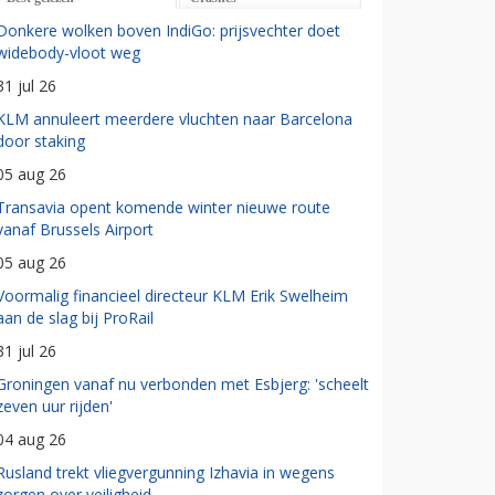
Donkere wolken boven IndiGo: prijsvechter doet
widebody-vloot weg
31 jul 26
KLM annuleert meerdere vluchten naar Barcelona
door staking
05 aug 26
Transavia opent komende winter nieuwe route
vanaf Brussels Airport
05 aug 26
Voormalig financieel directeur KLM Erik Swelheim
aan de slag bij ProRail
31 jul 26
Groningen vanaf nu verbonden met Esbjerg: 'scheelt
zeven uur rijden'
04 aug 26
Rusland trekt vliegvergunning Izhavia in wegens
zorgen over veiligheid