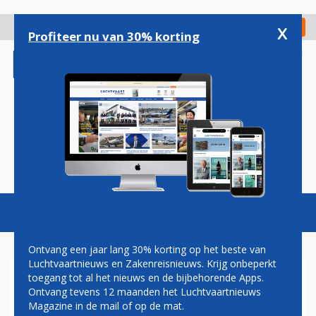
Overslaan
en
x
Digitaal Magazine
Registreer
Check in
naar
Profiteer nu van 30% korting
de
inhoud
gaan
Magazine
Podcasts
Vacatures
Toggl
naviga
Ontvang een jaar lang 30% korting op het beste van
Luchtvaartnieuws en Zakenreisnieuws. Krijg onbeperkt
toegang tot al het nieuws en de bijbehorende Apps.
SN BRUSSELS AIRLINES SLUIT
Ontvang tevens 12 maanden het Luchtvaartnieuws
EXTRA CODE-SHARE
Magazine in de mail of op de mat.