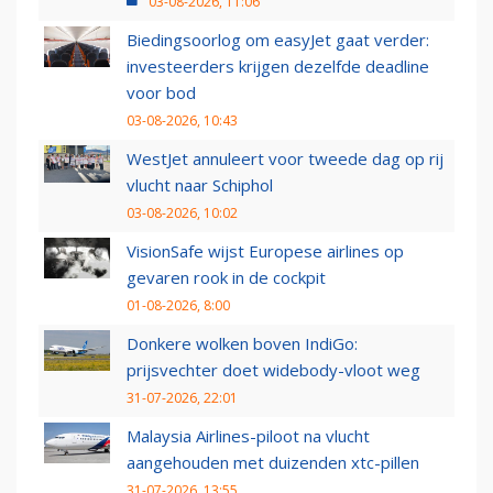
03-08-2026, 11:06
Biedingsoorlog om easyJet gaat verder:
investeerders krijgen dezelfde deadline
voor bod
03-08-2026, 10:43
WestJet annuleert voor tweede dag op rij
vlucht naar Schiphol
03-08-2026, 10:02
VisionSafe wijst Europese airlines op
gevaren rook in de cockpit
01-08-2026, 8:00
Donkere wolken boven IndiGo:
prijsvechter doet widebody-vloot weg
31-07-2026, 22:01
Malaysia Airlines-piloot na vlucht
aangehouden met duizenden xtc-pillen
31-07-2026, 13:55