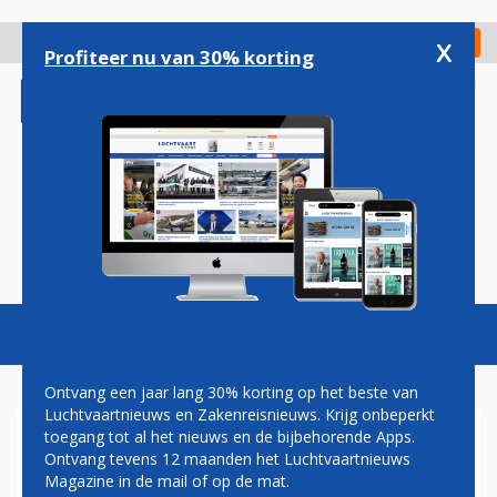
Overslaan
en
x
Digitaal Magazine
Registreer
Check in
naar
Profiteer nu van 30% korting
de
inhoud
gaan
Magazine
Podcasts
Vacatures
Toggl
naviga
Ontvang een jaar lang 30% korting op het beste van
Luchtvaartnieuws en Zakenreisnieuws. Krijg onbeperkt
toegang tot al het nieuws en de bijbehorende Apps.
STAKING EASYJET
Ontvang tevens 12 maanden het Luchtvaartnieuws
OPGESCHORT IN
Magazine in de mail of op de mat.