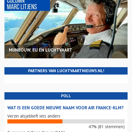
MIJNBOUW, EU EN LUCHTVAART
PARTNERS VAN LUCHTVAARTNIEUWS.NL!
POLL
WAT IS EEN GOEDE NIEUWE NAAM VOOR AIR FRANCE-KLM?
Verzin alsjeblieft iets anders
47% (81 stemmen)