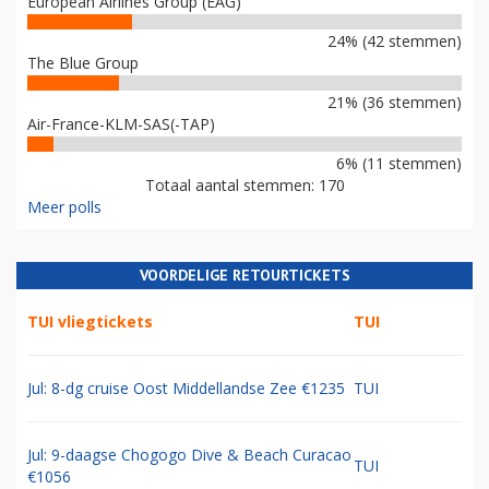
European Airlines Group (EAG)
24% (42 stemmen)
The Blue Group
21% (36 stemmen)
Air-France-KLM-SAS(-TAP)
6% (11 stemmen)
Totaal aantal stemmen: 170
Meer polls
VOORDELIGE RETOURTICKETS
TUI vliegtickets
TUI
Jul: 8-dg cruise Oost Middellandse Zee €1235
TUI
Jul: 9-daagse Chogogo Dive & Beach Curacao
TUI
€1056