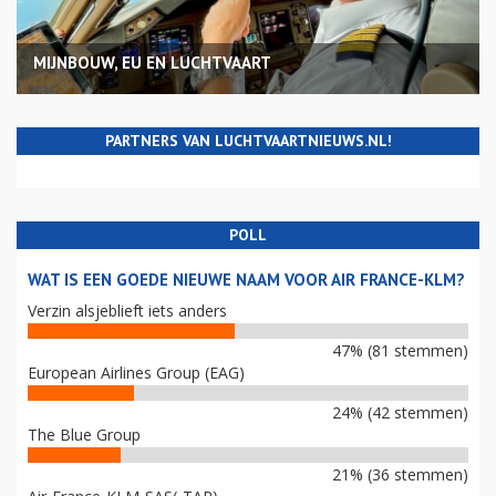
MIJNBOUW, EU EN LUCHTVAART
PARTNERS VAN LUCHTVAARTNIEUWS.NL!
POLL
WAT IS EEN GOEDE NIEUWE NAAM VOOR AIR FRANCE-KLM?
Verzin alsjeblieft iets anders
47% (81 stemmen)
European Airlines Group (EAG)
24% (42 stemmen)
The Blue Group
21% (36 stemmen)