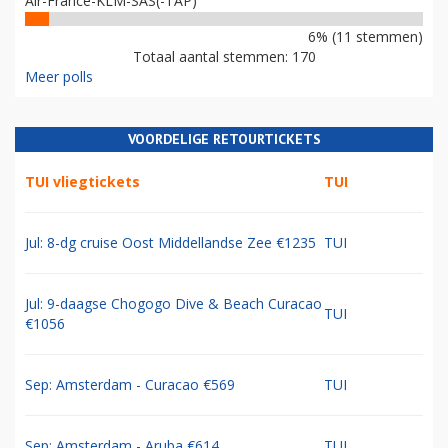
Air-France-KLM-SAS(-TAP)
6% (11 stemmen)
Totaal aantal stemmen: 170
Meer polls
VOORDELIGE RETOURTICKETS
TUI vliegtickets
TUI
Jul: 8-dg cruise Oost Middellandse Zee €1235
TUI
Jul: 9-daagse Chogogo Dive & Beach Curacao
TUI
€1056
Sep: Amsterdam - Curacao €569
TUI
Sep: Amsterdam - Aruba €614
TUI