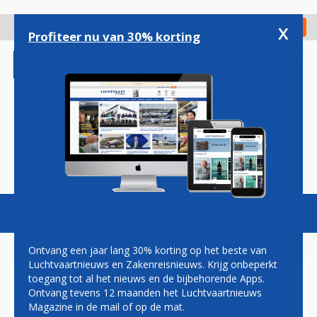
Overslaan
en
x
Digitaal Magazine
Registreer
Check in
naar
Profiteer nu van 30% korting
de
inhoud
gaan
Magazine
Podcasts
Vacatures
Toggl
naviga
Ontvang een jaar lang 30% korting op het beste van
Luchtvaartnieuws en Zakenreisnieuws. Krijg onbeperkt
toegang tot al het nieuws en de bijbehorende Apps.
STAR ALLIANCE MAAKT
Ontvang tevens 12 maanden het Luchtvaartnieuws
VLUCHTEN BOEKEN VIA
Magazine in de mail of op de mat.