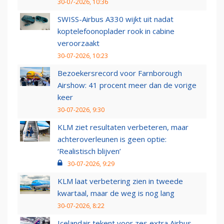
30-07-2026, 10:36
SWISS-Airbus A330 wijkt uit nadat
koptelefoonoplader rook in cabine
veroorzaakt
30-07-2026, 10:23
Bezoekersrecord voor Farnborough
Airshow: 41 procent meer dan de vorige
keer
30-07-2026, 9:30
KLM ziet resultaten verbeteren, maar
achteroverleunen is geen optie:
‘Realistisch blijven’
30-07-2026, 9:29
KLM laat verbetering zien in tweede
kwartaal, maar de weg is nog lang
30-07-2026, 8:22
Icelandair tekent voor zes extra Airbus