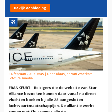
WEBSITE MOGELIJK
Bekijk aanbieding
14 februari 2019 - 6:45 | Door:
Klaas-Jan van Woerkom
|
Foto: Reismedia
FRANKFURT - Reizigers die de website van Star
Alliance bezoeken kunnen daar vanaf nu direct
vluchten boeken bij alle 28 aangesloten
luchtvaartmaatschappijen. De alliantie werkt
samen met Skyscanner, die de