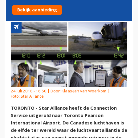
NAAR TORONTO
Bekijk aanbieding
24 juli 2018 - 16:50 | Door:
Klaas-Jan van Woerkom
|
Foto: Star Alliance
TORONTO - Star Alliance heeft de Connection
Service uitgerold naar Toronto Pearson
International Airport. De Canadese luchthaven is
de elfde ter wereld waar de luchtvaartalliantie de
vluchtstatus van overstappende reizigers in de