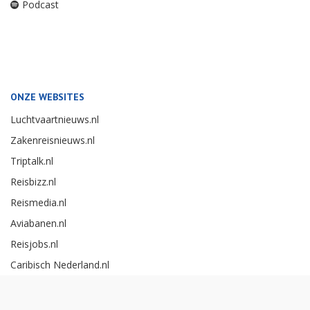
Podcast
ONZE WEBSITES
Luchtvaartnieuws.nl
Zakenreisnieuws.nl
Triptalk.nl
Reisbizz.nl
Reismedia.nl
Aviabanen.nl
Reisjobs.nl
Caribisch Nederland.nl
Careerexperience.nl
Zakenreisawards.nl