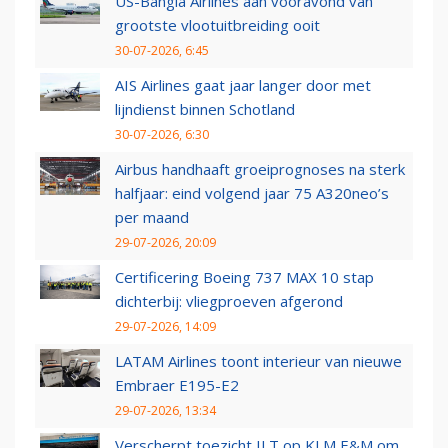
US-Bangla Airlines aan vooravond van
grootste vlootuitbreiding ooit
30-07-2026, 6:45
AIS Airlines gaat jaar langer door met
lijndienst binnen Schotland
30-07-2026, 6:30
Airbus handhaaft groeiprognoses na sterk
halfjaar: eind volgend jaar 75 A320neo’s
per maand
29-07-2026, 20:09
Certificering Boeing 737 MAX 10 stap
dichterbij: vliegproeven afgerond
29-07-2026, 14:09
LATAM Airlines toont interieur van nieuwe
Embraer E195-E2
29-07-2026, 13:34
Verscherpt toezicht ILT op KLM E&M om