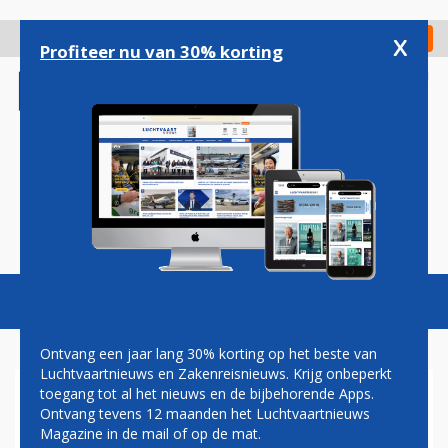
Overslaan
en
x
Digitaal Magazine
Registreer
Check in
naar
Profiteer nu van 30% korting
de
inhoud
gaan
Magazine
Podcasts
Vacatures
Toggl
naviga
Ontvang een jaar lang 30% korting op het beste van
Luchtvaartnieuws en Zakenreisnieuws. Krijg onbeperkt
toegang tot al het nieuws en de bijbehorende Apps.
STAR ALLIANCE ROLT
Ontvang tevens 12 maanden het Luchtvaartnieuws
CONNECTION SERVICE UIT
Magazine in de mail of op de mat.