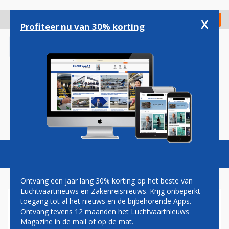
Overslaan
en
x
Digitaal Magazine
Registreer
Check in
naar
Profiteer nu van 30% korting
de
inhoud
gaan
Magazine
Podcasts
Vacatures
Toggl
naviga
Ontvang een jaar lang 30% korting op het beste van
Luchtvaartnieuws en Zakenreisnieuws. Krijg onbeperkt
toegang tot al het nieuws en de bijbehorende Apps.
TACHTIG AIRBUS A320NEO'S
Ontvang tevens 12 maanden het Luchtvaartnieuws
VOOR SAS
Magazine in de mail of op de mat.