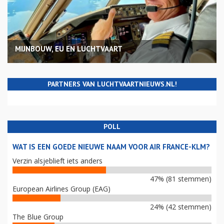
MIJNBOUW, EU EN LUCHTVAART
PARTNERS VAN LUCHTVAARTNIEUWS.NL!
POLL
WAT IS EEN GOEDE NIEUWE NAAM VOOR AIR FRANCE-KLM?
Verzin alsjeblieft iets anders
47% (81 stemmen)
European Airlines Group (EAG)
24% (42 stemmen)
The Blue Group