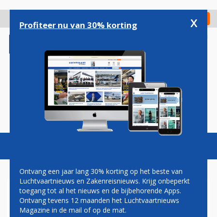
Overslaan
en
x
Digitaal Magazine
Registreer
Check in
naar
Profiteer nu van 30% korting
de
inhoud
gaan
Magazine
Podcasts
Vacatures
Toggl
naviga
Ontvang een jaar lang 30% korting op het beste van
Luchtvaartnieuws en Zakenreisnieuws. Krijg onbeperkt
toegang tot al het nieuws en de bijbehorende Apps.
TE WEINIG
Ontvang tevens 12 maanden het Luchtvaartnieuws
VLIEGTUIGSTOELEN
Magazine in de mail of op de mat.