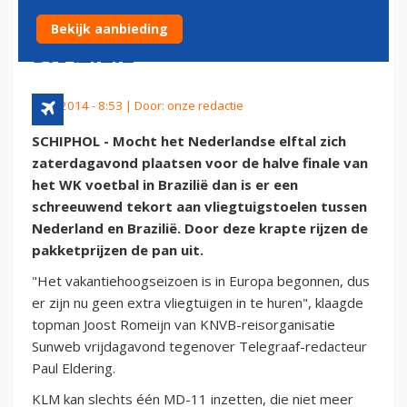
BESCHIKBAAR NAAR
Bekijk aanbieding
BRAZILIË
5 juli 2014 - 8:53 | Door:
onze redactie
SCHIPHOL - Mocht het Nederlandse elftal zich
zaterdagavond plaatsen voor de halve finale van
het WK voetbal in Brazilië dan is er een
schreeuwend tekort aan vliegtuigstoelen tussen
Nederland en Brazilië. Door deze krapte rijzen de
pakketprijzen de pan uit.
"Het vakantiehoogseizoen is in Europa begonnen, dus
er zijn nu geen extra vliegtuigen in te huren", klaagde
topman Joost Romeijn van KNVB-reisorganisatie
Sunweb vrijdagavond tegenover Telegraaf-redacteur
Paul Eldering.
KLM kan slechts één MD-11 inzetten, die niet meer