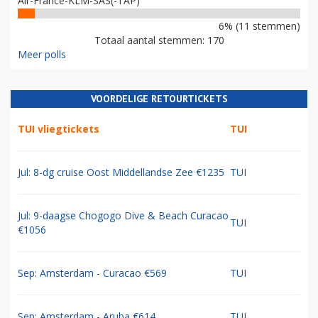
Air-France-KLM-SAS(-TAP)
6% (11 stemmen)
Totaal aantal stemmen: 170
Meer polls
VOORDELIGE RETOURTICKETS
TUI vliegtickets
TUI
Jul: 8-dg cruise Oost Middellandse Zee €1235
TUI
Jul: 9-daagse Chogogo Dive & Beach Curacao
TUI
€1056
Sep: Amsterdam - Curacao €569
TUI
Sep: Amsterdam - Aruba €614
TUI