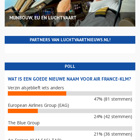
MIJNBOUW, EU EN LUCHTVAART
PARTNERS VAN LUCHTVAARTNIEUWS.NL!
POLL
WAT IS EEN GOEDE NIEUWE NAAM VOOR AIR FRANCE-KLM?
Verzin alsjeblieft iets anders
47% (81 stemmen)
European Airlines Group (EAG)
24% (42 stemmen)
The Blue Group
21% (36 stemmen)