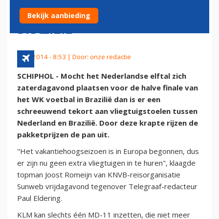
BESCHIKBAAR NAAR
Bekijk aanbieding
BRAZILIË
5 juli 2014 - 8:53 | Door:
onze redactie
SCHIPHOL - Mocht het Nederlandse elftal zich
zaterdagavond plaatsen voor de halve finale van
het WK voetbal in Brazilië dan is er een
schreeuwend tekort aan vliegtuigstoelen tussen
Nederland en Brazilië. Door deze krapte rijzen de
pakketprijzen de pan uit.
"Het vakantiehoogseizoen is in Europa begonnen, dus
er zijn nu geen extra vliegtuigen in te huren", klaagde
topman Joost Romeijn van KNVB-reisorganisatie
Sunweb vrijdagavond tegenover Telegraaf-redacteur
Paul Eldering.
KLM kan slechts één MD-11 inzetten, die niet meer