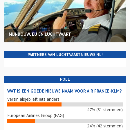
MIJNBOUW, EU EN LUCHTVAART
PARTNERS VAN LUCHTVAARTNIEUWS.NL!
POLL
WAT IS EEN GOEDE NIEUWE NAAM VOOR AIR FRANCE-KLM?
Verzin alsjeblieft iets anders
47% (81 stemmen)
European Airlines Group (EAG)
24% (42 stemmen)