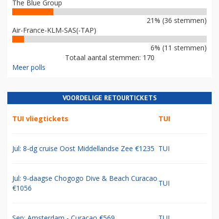
The Blue Group
21% (36 stemmen)
Air-France-KLM-SAS(-TAP)
6% (11 stemmen)
Totaal aantal stemmen: 170
Meer polls
VOORDELIGE RETOURTICKETS
TUI vliegtickets
TUI
Jul: 8-dg cruise Oost Middellandse Zee €1235
TUI
Jul: 9-daagse Chogogo Dive & Beach Curacao
TUI
€1056
Sep: Amsterdam - Curacao €569
TUI