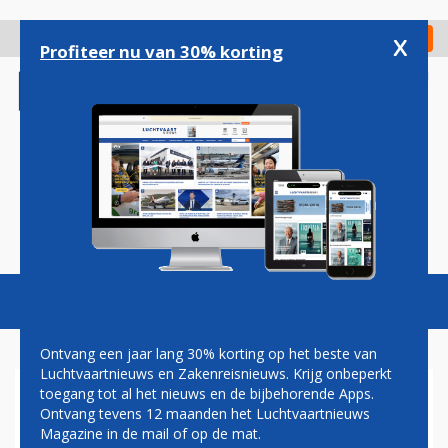
Overslaan
en
x
Digitaal Magazine
Registreer
Check in
naar
Profiteer nu van 30% korting
de
inhoud
gaan
Magazine
Podcasts
Vacatures
Toggl
naviga
Ontvang een jaar lang 30% korting op het beste van
Luchtvaartnieuws en Zakenreisnieuws. Krijg onbeperkt
toegang tot al het nieuws en de bijbehorende Apps.
TE WEINIG
Ontvang tevens 12 maanden het Luchtvaartnieuws
VLIEGTUIGSTOELEN
Magazine in de mail of op de mat.