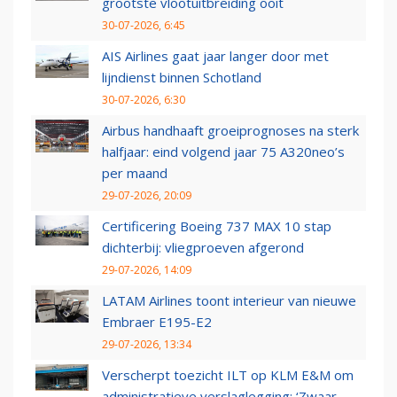
grootste vlootuitbreiding ooit
30-07-2026, 6:45
AIS Airlines gaat jaar langer door met
lijndienst binnen Schotland
30-07-2026, 6:30
Airbus handhaaft groeiprognoses na sterk
halfjaar: eind volgend jaar 75 A320neo’s
per maand
29-07-2026, 20:09
Certificering Boeing 737 MAX 10 stap
dichterbij: vliegproeven afgerond
29-07-2026, 14:09
LATAM Airlines toont interieur van nieuwe
Embraer E195-E2
29-07-2026, 13:34
Verscherpt toezicht ILT op KLM E&M om
administratieve verslaglegging: ‘Zwaar