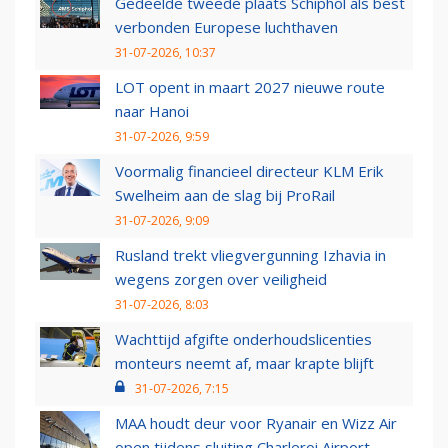
Gedeelde tweede plaats Schiphol als best
verbonden Europese luchthaven
31-07-2026, 10:37
LOT opent in maart 2027 nieuwe route
naar Hanoi
31-07-2026, 9:59
Voormalig financieel directeur KLM Erik
Swelheim aan de slag bij ProRail
31-07-2026, 9:09
Rusland trekt vliegvergunning Izhavia in
wegens zorgen over veiligheid
31-07-2026, 8:03
Wachttijd afgifte onderhoudslicenties
monteurs neemt af, maar krapte blijft
31-07-2026, 7:15
MAA houdt deur voor Ryanair en Wizz Air
open tijdens sluiting Charleroi Airport