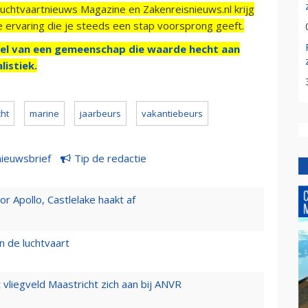
Luchtvaartnieuws Magazine en Zakenreisnieuws.nl krijg
e ervaring die je steeds een stap voorsprong geeft.
el van een gemeenschap die waarde hecht aan
listiek.
ht
marine
jaarbeurs
vakantiebeurs
nieuwsbrief
Tip de redactie
 Apollo, Castlelake haakt af
n de luchtvaart
t vliegveld Maastricht zich aan bij ANVR