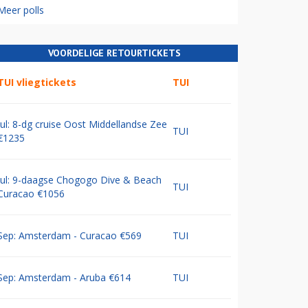
Meer polls
VOORDELIGE RETOURTICKETS
TUI vliegtickets
TUI
Jul: 8-dg cruise Oost Middellandse Zee
TUI
€1235
Jul: 9-daagse Chogogo Dive & Beach
TUI
Curacao €1056
Sep: Amsterdam - Curacao €569
TUI
Sep: Amsterdam - Aruba €614
TUI