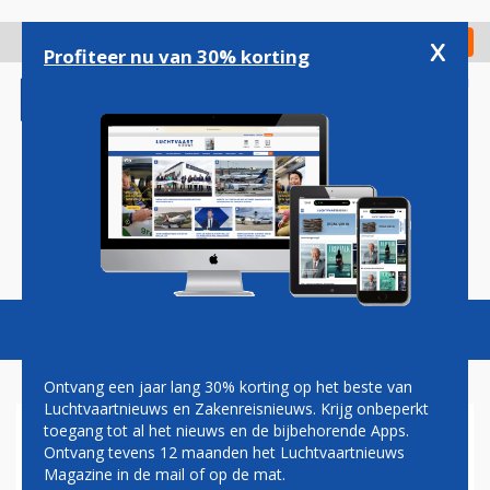
Overslaan
en
x
Digitaal Magazine
Registreer
Check in
naar
Profiteer nu van 30% korting
de
inhoud
gaan
Magazine
Podcasts
Vacatures
Toggl
naviga
Ontvang een jaar lang 30% korting op het beste van
Luchtvaartnieuws en Zakenreisnieuws. Krijg onbeperkt
toegang tot al het nieuws en de bijbehorende Apps.
MARINE
Ontvang tevens 12 maanden het Luchtvaartnieuws
Magazine in de mail of op de mat.