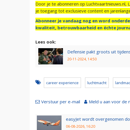
Door je te abonneren op Luchtvaartnieuws.nl, 
je toegang tot exclusieve content en jarenlang
Abonneer je vandaag nog en word onderde
kwaliteit, betrouwbaarheid en échte journa
Lees ook:
Defensie pakt groots uit tijd
20-11-2024, 14:50
career experience
luchtmacht
landmac
Verstuur per e-mail
Meld u aan voor de 
easyJet wordt overgenomen door
06-08-2026, 16:20