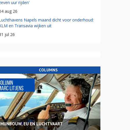
zeven uur rijden'
04 aug 26
Luchthavens Napels maand dicht voor onderhoud:
KLM en Transavia wijken uit
31 jul 26
COLUMNS
MIJNBOUW, EU EN LUCHTVAART