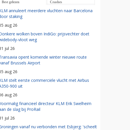
Best gelezen
Crashes
KLM annuleert meerdere vluchten naar Barcelona
door staking
05 aug 26
Donkere wolken boven IndiGo: prijsvechter doet
widebody-vloot weg
31 jul 26
Transavia opent komende winter nieuwe route
vanaf Brussels Airport
05 aug 26
KLM stelt eerste commerciële vlucht met Airbus
A350-900 uit
06 aug 26
Voormalig financieel directeur KLM Erik Swelheim
aan de slag bij ProRail
31 jul 26
Groningen vanaf nu verbonden met Esbjerg: 'scheelt