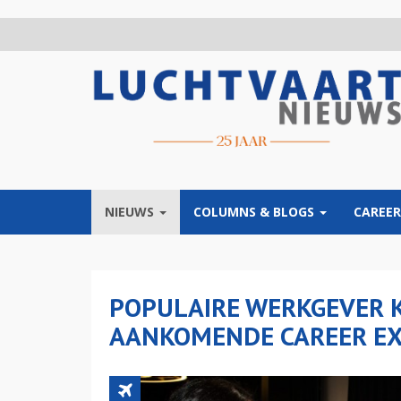
Overslaan
en
naar
de
inhoud
gaan
NIEUWS
COLUMNS & BLOGS
CAREER
POPULAIRE WERKGEVER 
AANKOMENDE CAREER EX