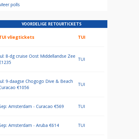
Meer polls
VOORDELIGE RETOURTICKETS
TUI vliegtickets
TUI
Jul: 8-dg cruise Oost Middellandse Zee
TUI
€1235
Jul: 9-daagse Chogogo Dive & Beach
TUI
Curacao €1056
Sep: Amsterdam - Curacao €569
TUI
Sep: Amsterdam - Aruba €614
TUI