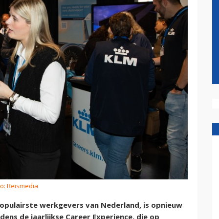
to: Reismedia
opulairste werkgevers van Nederland, is opnieuw
ns de jaarlijkse Career Experience, die op