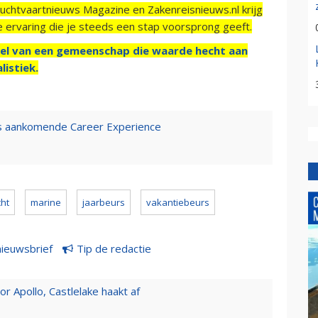
Luchtvaartnieuws Magazine en Zakenreisnieuws.nl krijg
e ervaring die je steeds een stap voorsprong geeft.
el van een gemeenschap die waarde hecht aan
listiek.
ens aankomende Career Experience
ht
marine
jaarbeurs
vakantiebeurs
nieuwsbrief
Tip de redactie
 Apollo, Castlelake haakt af