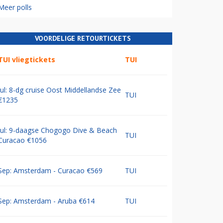
Meer polls
VOORDELIGE RETOURTICKETS
TUI vliegtickets
TUI
Jul: 8-dg cruise Oost Middellandse Zee
TUI
€1235
Jul: 9-daagse Chogogo Dive & Beach
TUI
Curacao €1056
Sep: Amsterdam - Curacao €569
TUI
Sep: Amsterdam - Aruba €614
TUI