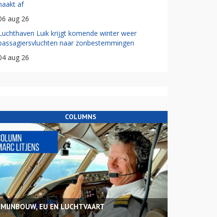
haakt af
06 aug 26
Luchthaven Luik krijgt komende winter weer
passagiersvluchten naar zonbestemmingen
04 aug 26
COLUMNS
MIJNBOUW, EU EN LUCHTVAART