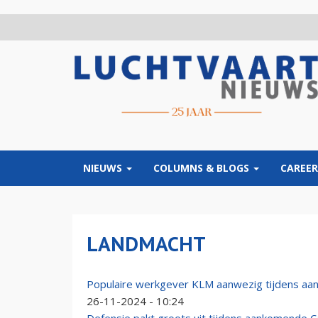
Overslaan
en
naar
de
inhoud
gaan
NIEUWS
COLUMNS & BLOGS
CAREER
LANDMACHT
Populaire werkgever KLM aanwezig tijdens aa
26-11-2024 - 10:24