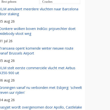
Best gelezen
Crashes
KLM annuleert meerdere vluchten naar Barcelona
door staking
05 aug 26
Donkere wolken boven IndiGo: prijsvechter doet
widebody-vloot weg
31 jul 26
Transavia opent komende winter nieuwe route
vanaf Brussels Airport
05 aug 26
KLM stelt eerste commerciële vlucht met Airbus
A350-900 uit
06 aug 26
Groningen vanaf nu verbonden met Esbjerg: 'scheelt
zeven uur rijden'
04 aug 26
easyJet wordt overgenomen door Apollo, Castlelake