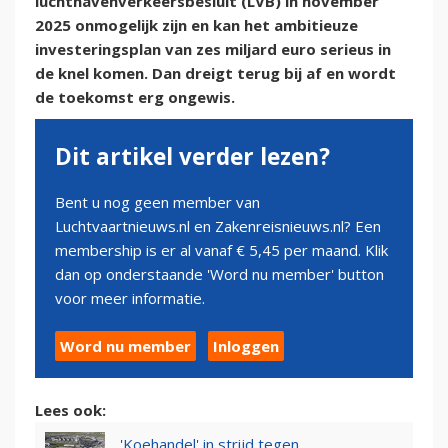
luchthavenverkeersbesluit (LVB) in november
2025 onmogelijk zijn en kan het ambitieuze
investeringsplan van zes miljard euro serieus in
de knel komen. Dan dreigt terug bij af en wordt
de toekomst erg ongewis.
Dit artikel verder lezen?
Bent u nog geen member van
Luchtvaartnieuws.nl en Zakenreisnieuws.nl? Een
membership is er al vanaf € 5,45 per maand. Klik
dan op onderstaande 'Word nu member' button
voor meer informatie.
Word nu member
Inloggen
Lees ook:
'Koehandel' in strijd tegen