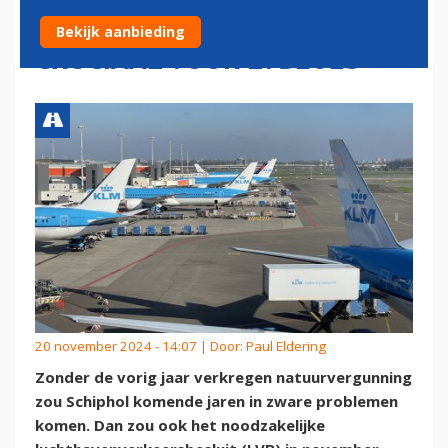
'NATUURVERGUNNING
Bekijk aanbieding
CRUCIAAL VOOR LVB2025'
20 november 2024 - 14:07 | Door:
Paul Eldering
Zonder de vorig jaar verkregen natuurvergunning
zou Schiphol komende jaren in zware problemen
komen. Dan zou ook het noodzakelijke