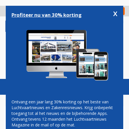
Overslaan
en
x
Digitaal Magazine
Registreer
Check in
naar
Profiteer nu van 30% korting
de
inhoud
gaan
Magazine
Podcasts
Vacatures
Toggl
naviga
Ontvang een jaar lang 30% korting op het beste van
Luchtvaartnieuws en Zakenreisnieuws. Krijg onbeperkt
toegang tot al het nieuws en de bijbehorende Apps.
SCHIPHOL AAN ZIJDEN
Ontvang tevens 12 maanden het Luchtvaartnieuws
DRAADJE:
Magazine in de mail of op de mat.