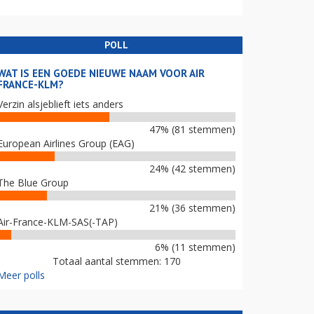
POLL
WAT IS EEN GOEDE NIEUWE NAAM VOOR AIR
FRANCE-KLM?
Verzin alsjeblieft iets anders
47% (81 stemmen)
European Airlines Group (EAG)
24% (42 stemmen)
The Blue Group
21% (36 stemmen)
Air-France-KLM-SAS(-TAP)
6% (11 stemmen)
Totaal aantal stemmen: 170
Meer polls