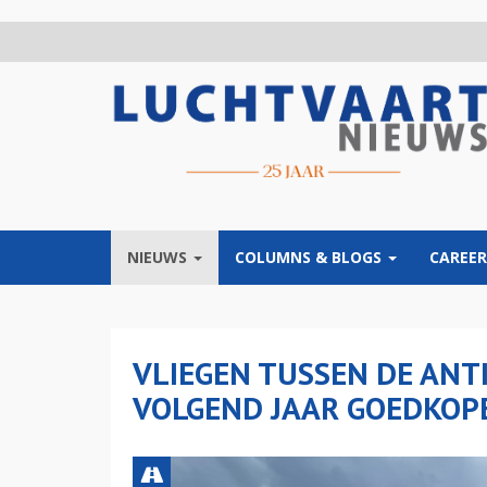
Overslaan
en
naar
de
inhoud
gaan
NIEUWS
COLUMNS & BLOGS
CAREER
VLIEGEN TUSSEN DE ANT
VOLGEND JAAR GOEDKOP