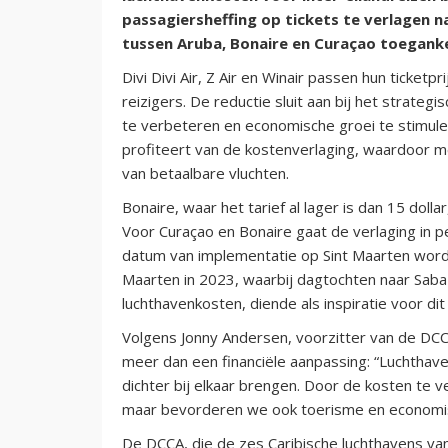
passagiersheffing op tickets te verlagen naa
tussen Aruba, Bonaire en Curaçao toeganke
Divi Divi Air, Z Air en Winair passen hun ticket
reizigers. De reductie sluit aan bij het strate
te verbeteren en economische groei te stimule
profiteert van de kostenverlaging, waardoor 
van betaalbare vluchten.
Bonaire, waar het tarief al lager is dan 15 doll
Voor Curaçao en Bonaire gaat de verlaging in per 
datum van implementatie op Sint Maarten wordt
Maarten in 2023, waarbij dagtochten naar Saba
luchthavenkosten, diende als inspiratie voor dit i
Volgens Jonny Andersen, voorzitter van de DCC
meer dan een financiële aanpassing: “Luchthave
dichter bij elkaar brengen. Door de kosten te v
maar bevorderen we ook toerisme en economi
De DCCA, die de zes Caribische luchthavens van