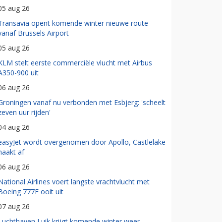
05 aug 26
Transavia opent komende winter nieuwe route
vanaf Brussels Airport
05 aug 26
KLM stelt eerste commerciële vlucht met Airbus
A350-900 uit
06 aug 26
Groningen vanaf nu verbonden met Esbjerg: 'scheelt
zeven uur rijden'
04 aug 26
easyJet wordt overgenomen door Apollo, Castlelake
haakt af
06 aug 26
National Airlines voert langste vrachtvlucht met
Boeing 777F ooit uit
07 aug 26
Luchthaven Luik krijgt komende winter weer