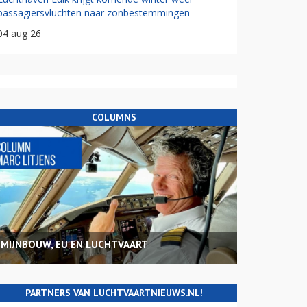
passagiersvluchten naar zonbestemmingen
04 aug 26
COLUMNS
MIJNBOUW, EU EN LUCHTVAART
PARTNERS VAN LUCHTVAARTNIEUWS.NL!