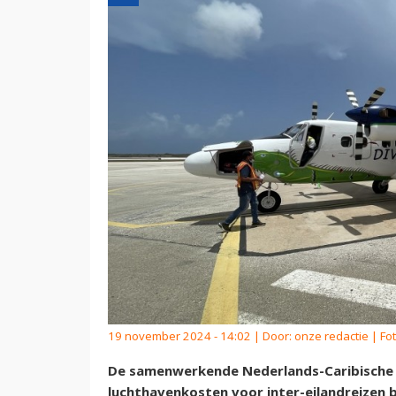
19 november 2024 - 14:02 | Door:
onze redactie
| Fo
De samenwerkende Nederlands-Caribische 
luchthavenkosten voor inter-eilandreizen 