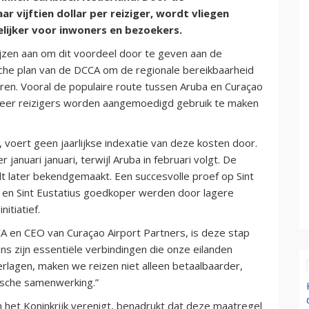
r vijftien dollar per reiziger, wordt vliegen
lijker voor inwoners en bezoekers.
prijzen aan om dit voordeel door te geven aan de
gische plan van de DCCA om de regionale bereikbaarheid
ren. Vooral de populaire route tussen Aruba en Curaçao
meer reizigers worden aangemoedigd gebruik te maken
ar, voert geen jaarlijkse indexatie van deze kosten door.
januari januari, terwijl Aruba in februari volgt. De
 later bekendgemaakt. Een succesvolle proef op Sint
 en Sint Eustatius goedkoper werden door lagere
nitiatief.
A en CEO van Curaçao Airport Partners, is deze stap
ns zijn essentiële verbindingen die onze eilanden
erlagen, maken we reizen niet alleen betaalbaarder,
sche samenwerking.”
 het Koninkrijk verenigt, benadrukt dat deze maatregel