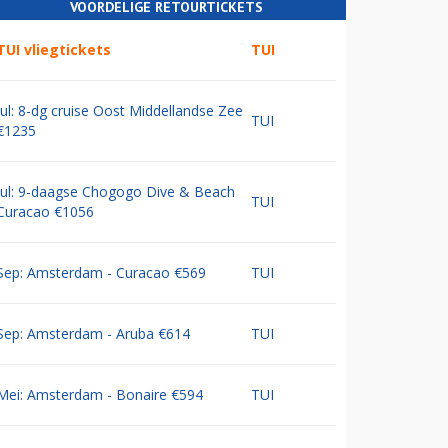
VOORDELIGE RETOURTICKETS
TUI vliegtickets
TUI
Jul: 8-dg cruise Oost Middellandse Zee
TUI
€1235
Jul: 9-daagse Chogogo Dive & Beach
TUI
Curacao €1056
Sep: Amsterdam - Curacao €569
TUI
Sep: Amsterdam - Aruba €614
TUI
Mei: Amsterdam - Bonaire €594
TUI