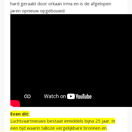
hard geraakt door orkaan Irma en is de afgelopen
jaren opnieuw opgebouwd.
Even dit:
Luchtvaartnieuws bestaat inmiddels bijna 25 jaar. In
een tijd waarin talloze vergelijkbare bronnen en