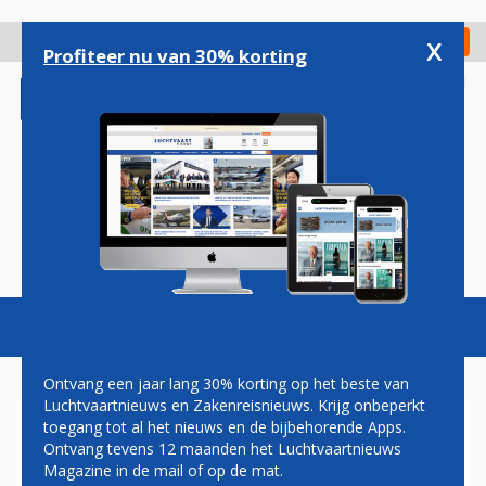
Overslaan
en
x
Digitaal Magazine
Registreer
Check in
naar
Profiteer nu van 30% korting
de
inhoud
gaan
Magazine
Podcasts
Vacatures
Toggl
naviga
Ontvang een jaar lang 30% korting op het beste van
Luchtvaartnieuws en Zakenreisnieuws. Krijg onbeperkt
toegang tot al het nieuws en de bijbehorende Apps.
PRINSES BEATRIX IN
Ontvang tevens 12 maanden het Luchtvaartnieuws
GECHARTERDE TWIN OTTER
Magazine in de mail of op de mat.