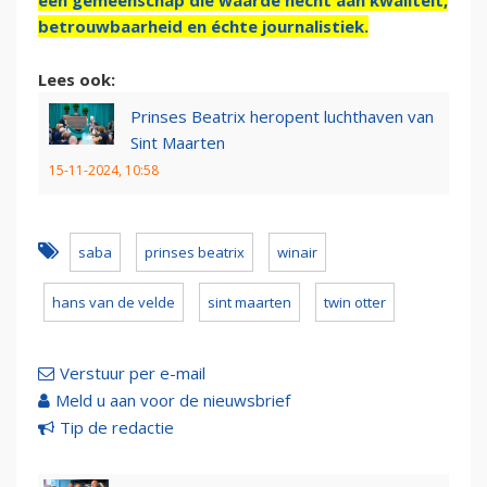
een gemeenschap die waarde hecht aan kwaliteit,
betrouwbaarheid en échte journalistiek.
Lees ook:
Prinses Beatrix heropent luchthaven van
Sint Maarten
15-11-2024, 10:58
saba
prinses beatrix
winair
hans van de velde
sint maarten
twin otter
Verstuur per e-mail
Meld u aan voor de nieuwsbrief
Tip de redactie