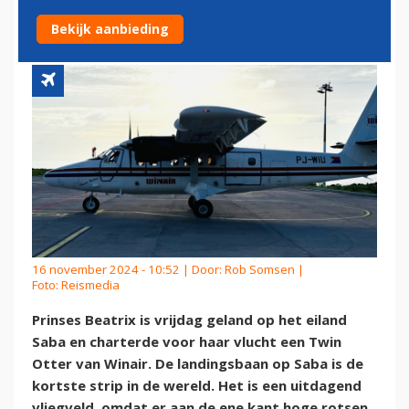
NAAR SABA
Bekijk aanbieding
16 november 2024 - 10:52 | Door:
Rob Somsen
|
Foto: Reismedia
Prinses Beatrix is vrijdag geland op het eiland
Saba en charterde voor haar vlucht een Twin
Otter van Winair. De landingsbaan op Saba is de
kortste strip in de wereld. Het is een uitdagend
vliegveld, omdat er aan de ene kant hoge rotsen