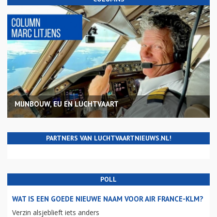
MIJNBOUW, EU EN LUCHTVAART
PARTNERS VAN LUCHTVAARTNIEUWS.NL!
POLL
WAT IS EEN GOEDE NIEUWE NAAM VOOR AIR FRANCE-KLM?
Verzin alsjeblieft iets anders