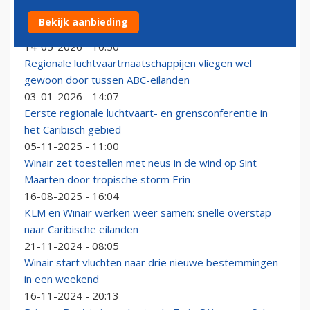
Winair verstevigt Caribisch netwerk door belangrijke
Bekijk aanbieding
deal met Contour Airlines
14-05-2026 - 10:50
Regionale luchtvaartmaatschappijen vliegen wel
gewoon door tussen ABC-eilanden
03-01-2026 - 14:07
Eerste regionale luchtvaart- en grensconferentie in
het Caribisch gebied
05-11-2025 - 11:00
Winair zet toestellen met neus in de wind op Sint
Maarten door tropische storm Erin
16-08-2025 - 16:04
KLM en Winair werken weer samen: snelle overstap
naar Caribische eilanden
21-11-2024 - 08:05
Winair start vluchten naar drie nieuwe bestemmingen
in een weekend
16-11-2024 - 20:13