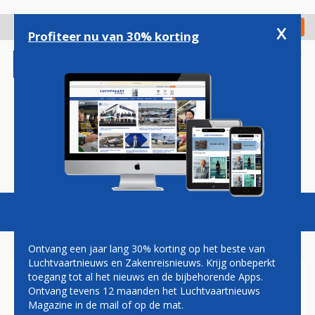
Overslaan
en
x
Digitaal Magazine
Registreer
Check in
naar
Profiteer nu van 30% korting
de
inhoud
gaan
Magazine
Podcasts
Vacatures
Toggl
naviga
Ontvang een jaar lang 30% korting op het beste van
Luchtvaartnieuws en Zakenreisnieuws. Krijg onbeperkt
toegang tot al het nieuws en de bijbehorende Apps.
HANS VAN DE VELDE
Ontvang tevens 12 maanden het Luchtvaartnieuws
Magazine in de mail of op de mat.