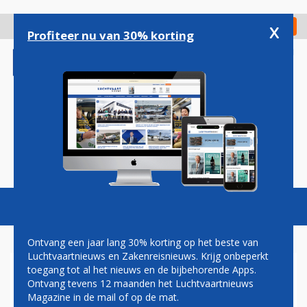
Overslaan
en
x
Digitaal Magazine
Registreer
Check in
naar
Profiteer nu van 30% korting
de
inhoud
gaan
Magazine
Podcasts
Vacatures
Toggl
naviga
Ontvang een jaar lang 30% korting op het beste van
Luchtvaartnieuws en Zakenreisnieuws. Krijg onbeperkt
toegang tot al het nieuws en de bijbehorende Apps.
GEMEENTE EINDHOVEN
Ontvang tevens 12 maanden het Luchtvaartnieuws
VINDT ANTILLEN-VLUCHTEN
Magazine in de mail of op de mat.