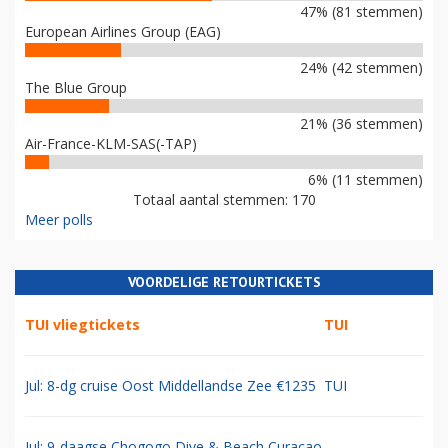
47% (81 stemmen)
European Airlines Group (EAG)
24% (42 stemmen)
The Blue Group
21% (36 stemmen)
Air-France-KLM-SAS(-TAP)
6% (11 stemmen)
Totaal aantal stemmen: 170
Meer polls
VOORDELIGE RETOURTICKETS
TUI vliegtickets
TUI
Jul: 8-dg cruise Oost Middellandse Zee €1235
TUI
Jul: 9-daagse Chogogo Dive & Beach Curacao