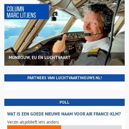
MIJNBOUW, EU EN LUCHTVAART
PARTNERS VAN LUCHTVAARTNIEUWS.NL!
POLL
WAT IS EEN GOEDE NIEUWE NAAM VOOR AIR FRANCE-KLM?
Verzin alsjeblieft iets anders