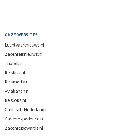
ONZE WEBSITES
Luchtvaartnieuws.nl
Zakenreisnieuws.nl
Triptalk.nl
Reisbizz.nl
Reismedia.nl
Aviabanen.nl
Reisjobs.nl
Caribisch Nederland.nl
Careerexperience.nl
Zakenreisawards.nl