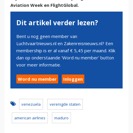
Aviation Week en FlightGlobal.
Dit artikel verder lezen?
Bent u nog geen member van
Luchtvaartnieuws.nl en Zakenreisnieuws.nl? Een
membership is er al vanaf € 5,45 per maand. Klik
dan op onderstaande 'Word nu member' button
voor meer informatie.
Word nu member
Inloggen
venezuela
verenigde staten
american airlines
maduro