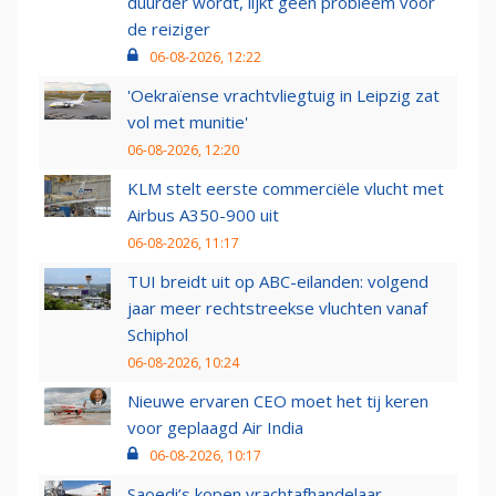
duurder wordt, lijkt geen probleem voor
de reiziger
06-08-2026, 12:22
'Oekraïense vrachtvliegtuig in Leipzig zat
vol met munitie'
06-08-2026, 12:20
KLM stelt eerste commerciële vlucht met
Airbus A350-900 uit
06-08-2026, 11:17
TUI breidt uit op ABC-eilanden: volgend
jaar meer rechtstreekse vluchten vanaf
Schiphol
06-08-2026, 10:24
Nieuwe ervaren CEO moet het tij keren
voor geplaagd Air India
06-08-2026, 10:17
Saoedi’s kopen vrachtafhandelaar