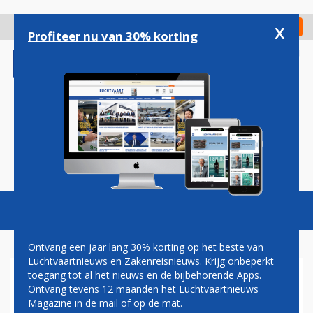
Overslaan
en
x
Digitaal Magazine
Registreer
Check in
naar
Profiteer nu van 30% korting
de
inhoud
gaan
Magazine
Podcasts
Vacatures
Toggl
naviga
Ontvang een jaar lang 30% korting op het beste van
Luchtvaartnieuws en Zakenreisnieuws. Krijg onbeperkt
toegang tot al het nieuws en de bijbehorende Apps.
VENEZOLAANS LASER
Ontvang tevens 12 maanden het Luchtvaartnieuws
AIRLINES DIENT AANVRAAG
Magazine in de mail of op de mat.