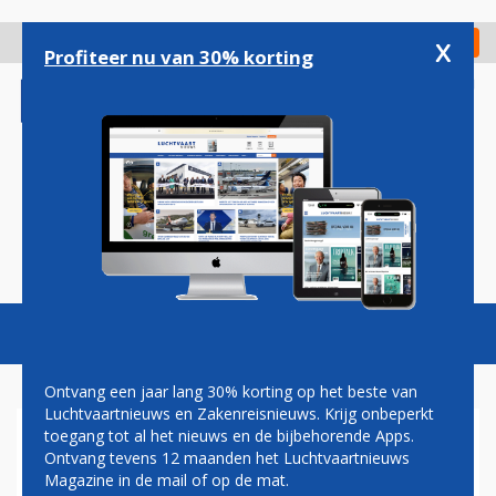
Overslaan
en
x
Digitaal Magazine
Registreer
Check in
naar
Profiteer nu van 30% korting
de
inhoud
gaan
Magazine
Podcasts
Vacatures
Toggl
naviga
Ontvang een jaar lang 30% korting op het beste van
Luchtvaartnieuws en Zakenreisnieuws. Krijg onbeperkt
toegang tot al het nieuws en de bijbehorende Apps.
VOORMALIG TUI FLY-
Ontvang tevens 12 maanden het Luchtvaartnieuws
TOPMAN HANS VAN DE
Magazine in de mail of op de mat.