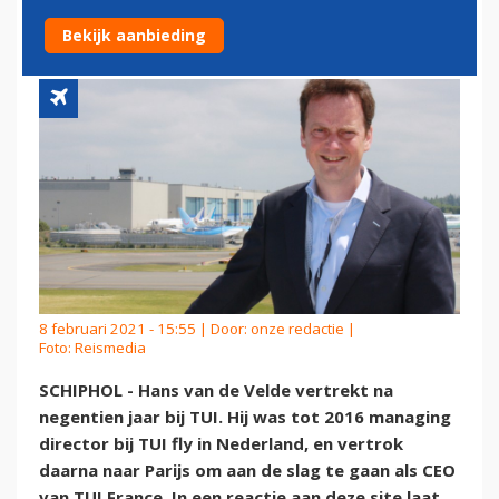
VELDE VERTREKT
Bekijk aanbieding
8 februari 2021 - 15:55 | Door:
onze redactie
|
Foto: Reismedia
SCHIPHOL - Hans van de Velde vertrekt na
negentien jaar bij TUI. Hij was tot 2016 managing
director bij TUI fly in Nederland, en vertrok
daarna naar Parijs om aan de slag te gaan als CEO
van TUI France. In een reactie aan deze site laat