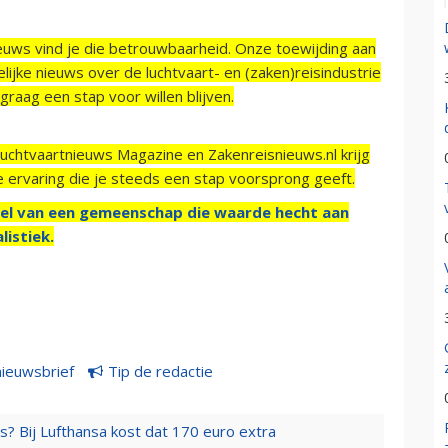
ieuws vind je die betrouwbaarheid. Onze toewijding aan
ijke nieuws over de luchtvaart- en (zaken)reisindustrie
raag een stap voor willen blijven.
Luchtvaartnieuws Magazine en Zakenreisnieuws.nl krijg
e ervaring die je steeds een stap voorsprong geeft.
el van een gemeenschap die waarde hecht aan
listiek.
nieuwsbrief
Tip de redactie
s? Bij Lufthansa kost dat 170 euro extra