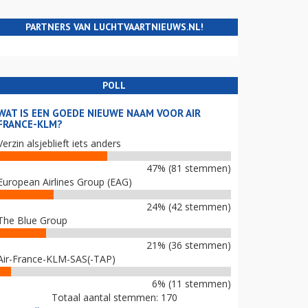
PARTNERS VAN LUCHTVAARTNIEUWS.NL!
POLL
WAT IS EEN GOEDE NIEUWE NAAM VOOR AIR
FRANCE-KLM?
Verzin alsjeblieft iets anders
47% (81 stemmen)
European Airlines Group (EAG)
24% (42 stemmen)
The Blue Group
21% (36 stemmen)
Air-France-KLM-SAS(-TAP)
6% (11 stemmen)
Totaal aantal stemmen: 170