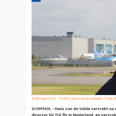
8 februari 2021 - 15:55 | Door:
onze redactie
| Foto: 
SCHIPHOL - Hans van de Velde vertrekt na n
director bij TUI fly in Nederland, en vertr