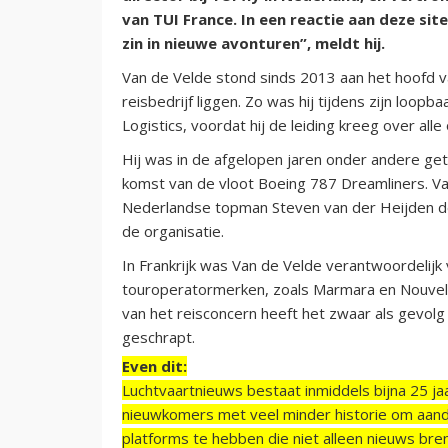
van TUI France. In een reactie aan deze site 
zin in nieuwe avonturen”, meldt hij.
Van de Velde stond sinds 2013 aan het hoofd va
reisbedrijf liggen. Zo was hij tijdens zijn loo
Logistics, voordat hij de leiding kreeg over alle
Hij was in de afgelopen jaren onder andere ge
komst van de vloot Boeing 787 Dreamliners. V
Nederlandse topman Steven van der Heijden de
de organisatie.
In Frankrijk was Van de Velde verantwoordeli
touroperatormerken, zoals Marmara en Nouvelle
van het reisconcern heeft het zwaar als gevolg 
geschrapt.
Even dit:
Luchtvaartnieuws bestaat inmiddels bijna 25 jaa
nieuwkomers met veel minder historie om aand
platforms te hebben die niet alleen nieuws bre