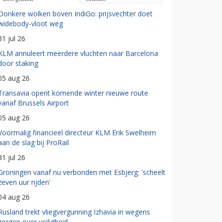
Donkere wolken boven IndiGo: prijsvechter doet
widebody-vloot weg
31 jul 26
KLM annuleert meerdere vluchten naar Barcelona
door staking
05 aug 26
Transavia opent komende winter nieuwe route
vanaf Brussels Airport
05 aug 26
Voormalig financieel directeur KLM Erik Swelheim
aan de slag bij ProRail
31 jul 26
Groningen vanaf nu verbonden met Esbjerg: 'scheelt
zeven uur rijden'
04 aug 26
Rusland trekt vliegvergunning Izhavia in wegens
zorgen over veiligheid