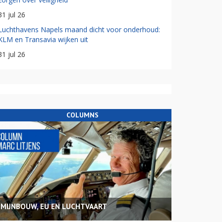
31 jul 26
Luchthavens Napels maand dicht voor onderhoud:
KLM en Transavia wijken uit
31 jul 26
COLUMNS
MIJNBOUW, EU EN LUCHTVAART