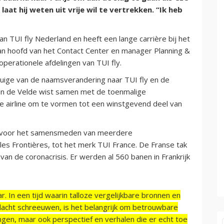
laat hij weten uit vrije wil te vertrekken. “Ik heb
n TUI fly Nederland en heeft een lange carrière bij het
pbaan hoofd van het Contact Center en manager Planning &
 operationele afdelingen van TUI fly.
tuige van de naamsverandering naar TUI fly en de
an de Velde wist samen met de toenmalige
 airline om te vormen tot een winstgevend deel van
jk voor het samensmeden van meerdere
s Frontières, tot het merk TUI France. De Franse tak
van de coronacrisis. Er werden al 560 banen in Frankrijk
r. In een tijd waarin talloze vergelijkbare bronnen en
acht schreeuwen, is het belangrijk om betrouwbare
ngen, maar ook perspectief en verhalen die er echt toe