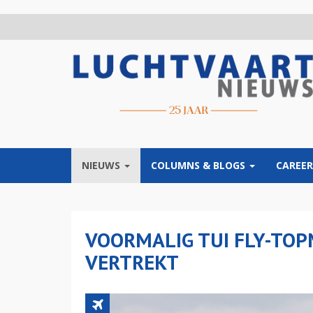
Overslaan
en
naar
de
inhoud
gaan
NIEUWS
COLUMNS & BLOGS
CAREER
VOORMALIG TUI FLY-TOP
VERTREKT