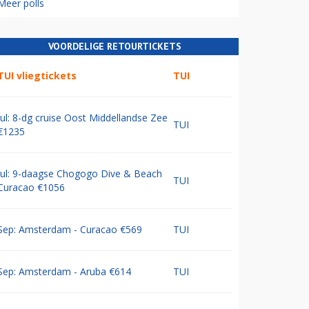
Meer polls
VOORDELIGE RETOURTICKETS
TUI vliegtickets
TUI
Jul: 8-dg cruise Oost Middellandse Zee
TUI
€1235
Jul: 9-daagse Chogogo Dive & Beach
TUI
Curacao €1056
Sep: Amsterdam - Curacao €569
TUI
Sep: Amsterdam - Aruba €614
TUI