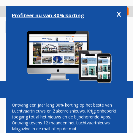
Overslaan
en
x
Digitaal Magazine
Registreer
Check in
naar
Profiteer nu van 30% korting
de
inhoud
gaan
Magazine
Podcasts
Vacatures
Toggl
naviga
Ontvang een jaar lang 30% korting op het beste van
Luchtvaartnieuws en Zakenreisnieuws. Krijg onbeperkt
toegang tot al het nieuws en de bijbehorende Apps.
TEXAANS BEDRIJF EIST 841
Ontvang tevens 12 maanden het Luchtvaartnieuws
MILJOEN DOLLAR VAN
Magazine in de mail of op de mat.