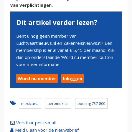
van verplichtingen.
Dit artikel verder lezen?
Bent u nog geen member van
Luchtvaartnieuws.nl en Zakenreisnieuws.nl? Een
membership is er al vanaf € 5,45 per maand. Klik
dan op onderstaande 'Word nu member' button
voor meer informatie.
Word nu member
Inloggen
mexicana
aeromexico
boeiing 737-800
Verstuur per e-mail
Meld u aan voor de nieuwsbrief