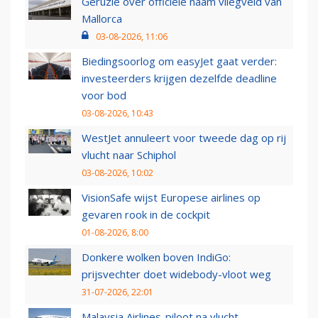
Geruzie over officiële naam vliegveld van
Mallorca
03-08-2026, 11:06
Biedingsoorlog om easyJet gaat verder:
investeerders krijgen dezelfde deadline
voor bod
03-08-2026, 10:43
WestJet annuleert voor tweede dag op rij
vlucht naar Schiphol
03-08-2026, 10:02
VisionSafe wijst Europese airlines op
gevaren rook in de cockpit
01-08-2026, 8:00
Donkere wolken boven IndiGo:
prijsvechter doet widebody-vloot weg
31-07-2026, 22:01
Malaysia Airlines-piloot na vlucht