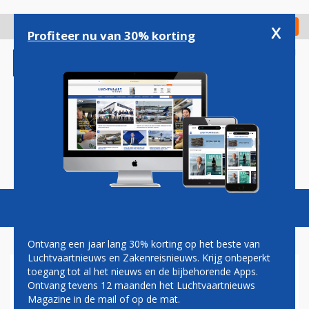
Overslaan
en
x
Digitaal Magazine
Registreer
Check in
naar
Profiteer nu van 30% korting
de
inhoud
gaan
Magazine
Podcasts
Vacatures
Toggl
naviga
Ontvang een jaar lang 30% korting op het beste van
Luchtvaartnieuws en Zakenreisnieuws. Krijg onbeperkt
toegang tot al het nieuws en de bijbehorende Apps.
‘TICKETVERKOOP JET
Ontvang tevens 12 maanden het Luchtvaartnieuws
AIRWAYS IN OKTOBER VAN
Magazine in de mail of op de mat.