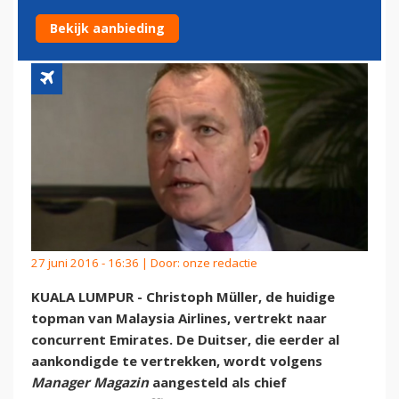
EMIRATES'
Bekijk aanbieding
27 juni 2016 - 16:36 | Door:
onze redactie
KUALA LUMPUR - Christoph Müller, de huidige
topman van Malaysia Airlines, vertrekt naar
concurrent Emirates. De Duitser, die eerder al
aankondigde te vertrekken, wordt volgens
Manager Magazin
aangesteld als chief