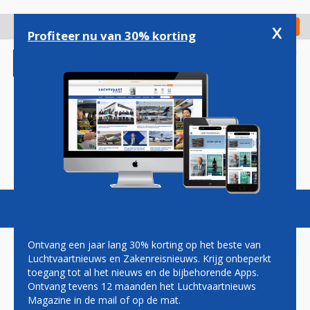
Overslaan
en
x
Digitaal Magazine
Registreer
Check in
naar
Profiteer nu van 30% korting
de
inhoud
gaan
Magazine
Podcasts
Vacatures
Toggl
naviga
Ontvang een jaar lang 30% korting op het beste van
Luchtvaartnieuws en Zakenreisnieuws. Krijg onbeperkt
toegang tot al het nieuws en de bijbehorende Apps.
'TOPMAN MALAYSIA
Ontvang tevens 12 maanden het Luchtvaartnieuws
AIRLINES STAPT OVER NAAR
Magazine in de mail of op de mat.