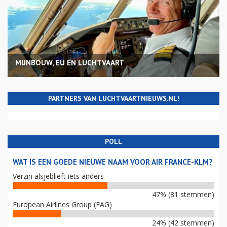
MIJNBOUW, EU EN LUCHTVAART
PARTNERS VAN LUCHTVAARTNIEUWS.NL!
POLL
WAT IS EEN GOEDE NIEUWE NAAM VOOR AIR FRANCE-KLM?
Verzin alsjeblieft iets anders
47% (81 stemmen)
European Airlines Group (EAG)
24% (42 stemmen)