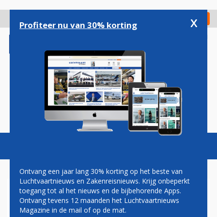
Overslaan
en
x
Digitaal Magazine
Registreer
Check in
naar
Profiteer nu van 30% korting
de
inhoud
gaan
Magazine
Podcasts
Vacatures
Toggl
naviga
Ontvang een jaar lang 30% korting op het beste van
Luchtvaartnieuws en Zakenreisnieuws. Krijg onbeperkt
toegang tot al het nieuws en de bijbehorende Apps.
TRANSAVIA-PILOTEN IN
Ontvang tevens 12 maanden het Luchtvaartnieuws
OPLEIDING VLIEGEN VOOR
Magazine in de mail of op de mat.