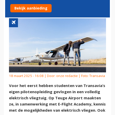
HET EERST ELEKTRISCH
Bekijk aanbieding
18 maart 2025 - 16:08 | Door:
onze redactie
| Foto: Transavia
Voor het eerst hebben studenten van Transavia’s
eigen pilotenopleiding gevlogen in een volledig
elektrisch vliegtuig. Op Teuge Airport maakten
ze, in samenwerking met E-Flight Academy, kennis
met de mogelijkheden van elektrisch vliegen. Ook