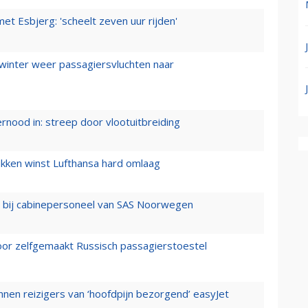
t Esbjerg: 'scheelt zeven uur rijden'
 winter weer passagiersvluchten naar
ernood in: streep door vlootuitbreiding
ukken winst Lufthansa hard omlaag
 bij cabinepersoneel van SAS Noorwegen
voor zelfgemaakt Russisch passagierstoestel
nen reizigers van ‘hoofdpijn bezorgend’ easyJet