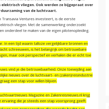
elektrisch vliegen. Ook werden ze bijgepraat over
rduurzaming van de luchtvaart.
n Transavia Ventures investeert, is de eerste
elektrisch vliegen. Met de samenwerking onderzoekt
en onderdeel te maken van de eigen pilotenopleiding.
r. In een tijd waarin talloze vergelijkbare bronnen en
acht schreeuwen, is het belangrijk om betrouwbare
ngen, maar ook perspectief en verhalen die er echt toe
ieuws vind je die betrouwbaarheid. Onze toewijding aan
ijke nieuws over de luchtvaart- en (zaken)reisindustrie
raag een stap voor willen blijven.
Luchtvaartnieuws Magazine en Zakenreisnieuws.nl krijg
e ervaring die je steeds een stap voorsprong geeft.
el van een gemeenschap die waarde hecht aan