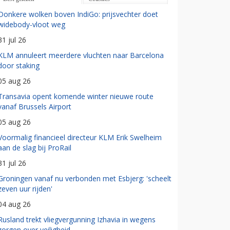
Donkere wolken boven IndiGo: prijsvechter doet
widebody-vloot weg
31 jul 26
KLM annuleert meerdere vluchten naar Barcelona
door staking
05 aug 26
Transavia opent komende winter nieuwe route
vanaf Brussels Airport
05 aug 26
Voormalig financieel directeur KLM Erik Swelheim
aan de slag bij ProRail
31 jul 26
Groningen vanaf nu verbonden met Esbjerg: 'scheelt
zeven uur rijden'
04 aug 26
Rusland trekt vliegvergunning Izhavia in wegens
zorgen over veiligheid