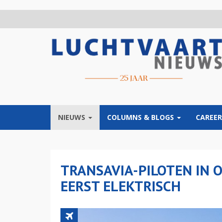
Overslaan
en
naar
de
inhoud
gaan
NIEUWS
COLUMNS & BLOGS
CAREER
TRANSAVIA-PILOTEN IN 
EERST ELEKTRISCH