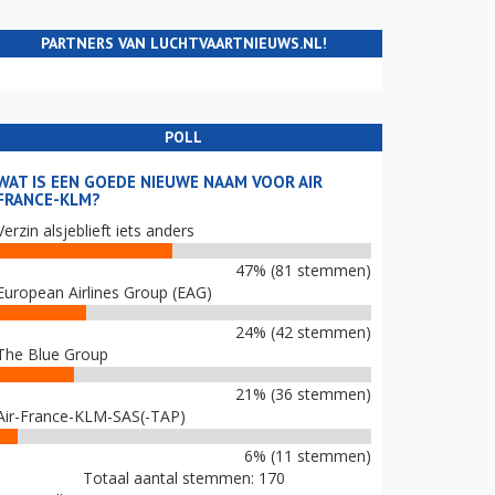
PARTNERS VAN LUCHTVAARTNIEUWS.NL!
POLL
WAT IS EEN GOEDE NIEUWE NAAM VOOR AIR
FRANCE-KLM?
Verzin alsjeblieft iets anders
47% (81 stemmen)
European Airlines Group (EAG)
24% (42 stemmen)
The Blue Group
21% (36 stemmen)
Air-France-KLM-SAS(-TAP)
6% (11 stemmen)
Totaal aantal stemmen: 170