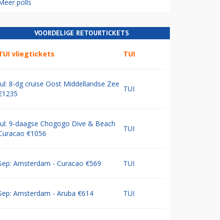
Meer polls
VOORDELIGE RETOURTICKETS
TUI vliegtickets
TUI
Jul: 8-dg cruise Oost Middellandse Zee
TUI
€1235
Jul: 9-daagse Chogogo Dive & Beach
TUI
Curacao €1056
Sep: Amsterdam - Curacao €569
TUI
Sep: Amsterdam - Aruba €614
TUI