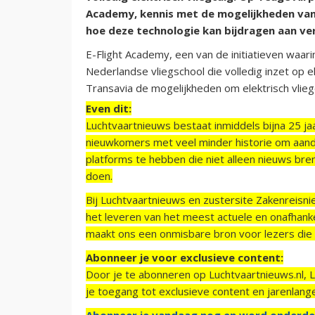
Academy, kennis met de mogelijkheden van 
hoe deze technologie kan bijdragen aan ve
E-Flight Academy, een van de initiatieven waari
Nederlandse vliegschool die volledig inzet op 
Transavia de mogelijkheden om elektrisch vlieg
Even dit:
Luchtvaartnieuws bestaat inmiddels bijna 25 jaa
nieuwkomers met veel minder historie om aand
platforms te hebben die niet alleen nieuws bre
doen.
Bij Luchtvaartnieuws en zustersite Zakenreisn
het leveren van het meest actuele en onafhankel
maakt ons een onmisbare bron voor lezers die g
Abonneer je voor exclusieve content:
Door je te abonneren op Luchtvaartnieuws.nl, 
je toegang tot exclusieve content en jarenlang
Abonneer je vandaag nog en word onderde