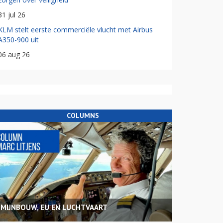
31 jul 26
KLM stelt eerste commerciële vlucht met Airbus
A350-900 uit
06 aug 26
COLUMNS
MIJNBOUW, EU EN LUCHTVAART