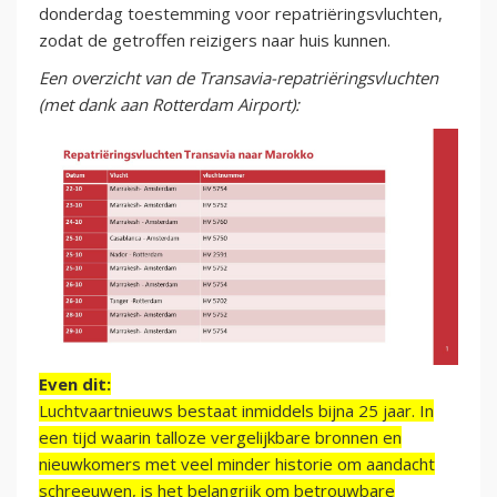
donderdag toestemming voor repatriëringsvluchten,
zodat de getroffen reizigers naar huis kunnen.
Een overzicht van de Transavia-repatriëringsvluchten
(met dank aan Rotterdam Airport):
Even dit:
Luchtvaartnieuws bestaat inmiddels bijna 25 jaar. In
een tijd waarin talloze vergelijkbare bronnen en
nieuwkomers met veel minder historie om aandacht
schreeuwen, is het belangrijk om betrouwbare