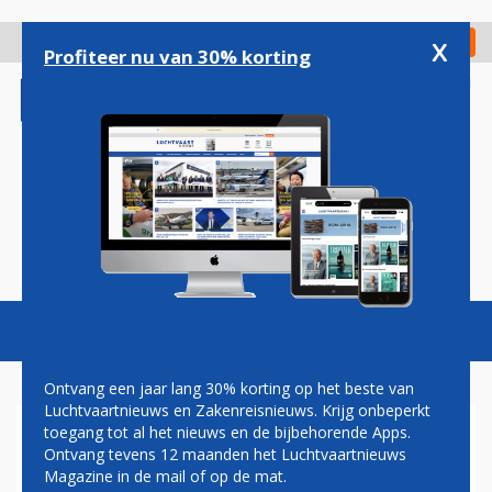
Overslaan
en
x
Digitaal Magazine
Registreer
Check in
naar
Profiteer nu van 30% korting
de
inhoud
gaan
Magazine
Podcasts
Vacatures
Toggl
naviga
Ontvang een jaar lang 30% korting op het beste van
Luchtvaartnieuws en Zakenreisnieuws. Krijg onbeperkt
toegang tot al het nieuws en de bijbehorende Apps.
TRANSAVIA START
Ontvang tevens 12 maanden het Luchtvaartnieuws
REPATRIËRINGSVLUCHTEN
Magazine in de mail of op de mat.