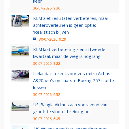
keer
30-07-2026, 9:30
KLM ziet resultaten verbeteren, maar
achteroverleunen is geen optie:
‘Realistisch blijven’
30-07-2026, 9:29
KLM laat verbetering zien in tweede
kwartaal, maar de weg is nog lang
30-07-2026, 8:22
Icelandair tekent voor zes extra Airbus
A320neo's om laatste Boeing 757's af te
lossen
30-07-2026, 6:52
US-Bangla Airlines aan vooravond van
grootste vlootuitbreiding ooit
30-07-2026, 6:45
AIS Airlines gaat jaar langer door met