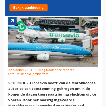
VANUIT MAROKKO
Bekijk aanbieding
22 oktober 2021 - 15:07 | Door:
onze redactie
|
Foto: Reismedia (archieffoto)
SCHIPHOL - Transavia heeft van de Marokkaanse
autoriteiten toestemming gekregen om in de
komende dagen tien repatriëringsvluchten uit te
voeren. Door het haastig ingevoerde
Marokkaanse vliegverbod voor Nederland,