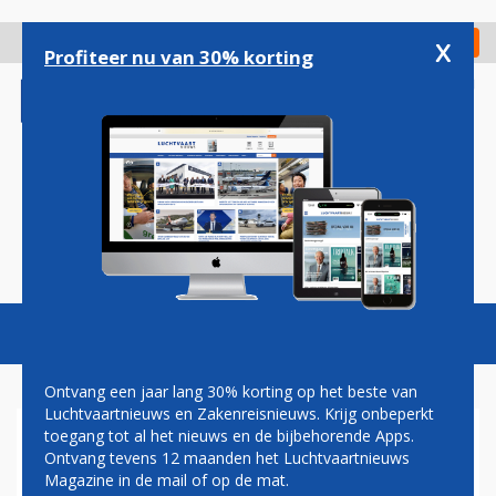
Overslaan
en
x
Digitaal Magazine
Registreer
Check in
naar
Profiteer nu van 30% korting
de
inhoud
gaan
Magazine
Podcasts
Vacatures
Toggl
naviga
Ontvang een jaar lang 30% korting op het beste van
Luchtvaartnieuws en Zakenreisnieuws. Krijg onbeperkt
toegang tot al het nieuws en de bijbehorende Apps.
TRANSAVIA VERSTERKT
Ontvang tevens 12 maanden het Luchtvaartnieuws
DIRECTIETEAM MET
Magazine in de mail of op de mat.