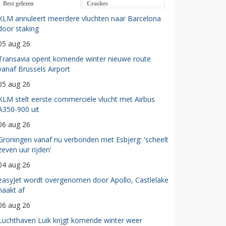
Best gelezen
Crashes
KLM annuleert meerdere vluchten naar Barcelona
door staking
05 aug 26
Transavia opent komende winter nieuwe route
vanaf Brussels Airport
05 aug 26
KLM stelt eerste commerciële vlucht met Airbus
A350-900 uit
06 aug 26
Groningen vanaf nu verbonden met Esbjerg: 'scheelt
zeven uur rijden'
04 aug 26
easyJet wordt overgenomen door Apollo, Castlelake
haakt af
06 aug 26
Luchthaven Luik krijgt komende winter weer