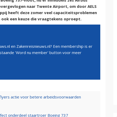
 Boeing 737-vloot, nu er inmiddels zes Airbus
 overgevlogen naar Twente Airport, om door AELS
ppij heeft deze zomer veel capaciteitsproblemen
an ook een keuze die vraagtekens oproept.
ws.nl en Zakenreisnieuws.nl? Een membership is er
erstaande 'Word nu member' button voor meer
 flyers actie voor betere arbeidsvoorwaarden
ect onderdeel staartroer Boeing 737