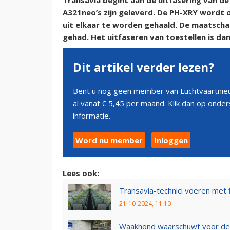
Transavia begint aan de uitfasering van de
A321neo’s zijn geleverd. De PH-XRY wordt
uit elkaar te worden gehaald. De maatscha
gehad. Het uitfaseren van toestellen is d
Dit artikel verder lezen?
Bent u nog geen member van Luchtvaartnieu
al vanaf € 5,45 per maand. Klik dan op ond
informatie.
Word nu member
Inloggen
Lees ook:
Transavia-technici voeren met
21-10-2024, 11:10
Waakhond waarschuwt voor def