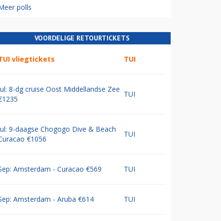
Meer polls
VOORDELIGE RETOURTICKETS
TUI vliegtickets
TUI
Jul: 8-dg cruise Oost Middellandse Zee
TUI
€1235
Jul: 9-daagse Chogogo Dive & Beach
TUI
Curacao €1056
Sep: Amsterdam - Curacao €569
TUI
Sep: Amsterdam - Aruba €614
TUI