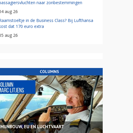
passagiersvluchten naar zonbestemmingen
04 aug 26
Raamstoeltje in de Business Class? Bij Lufthansa
kost dat 170 euro extra
05 aug 26
COLUMNS
MIJNBOUW, EU EN LUCHTVAART